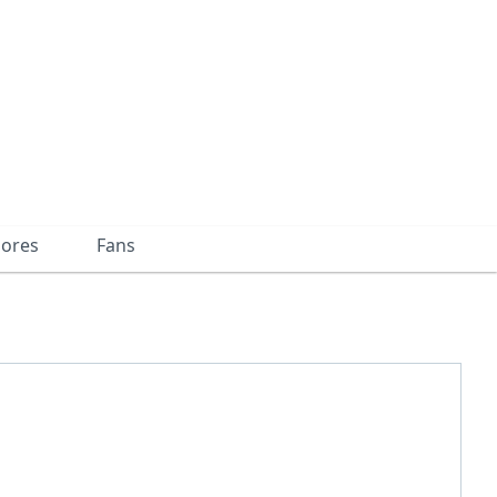
dores
Fans