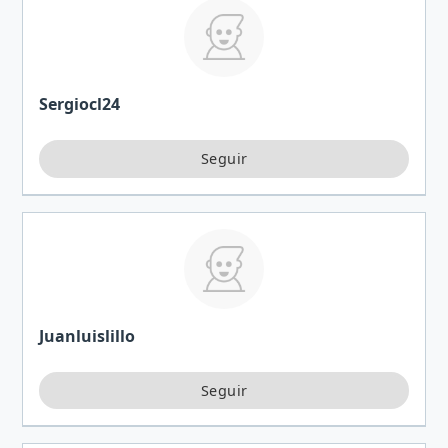
Sergiocl24
Juanluislillo