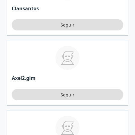
Clansantos
Axel2.gim