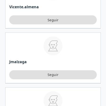
Vicente.almena
Jmalzaga