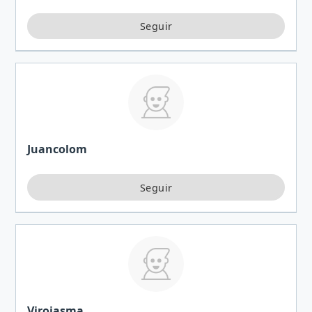
Juancolom
Virojasma