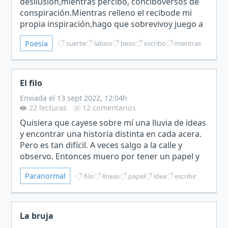
desilusión,mientras percibo, conciboversos de
conspiración.Mientras relleno el recibode mi
propia inspiración,hago que sobrevivoy juego a
aprender la lección.Mientras soy, jamás serélo
Poesía
suerte
labios
beso
escribo
mientras
que quisieron que fuera,m…
El filo
Enviada el 13 sept 2022, 12:04h
22 lecturas
12 comentarios
Quisiera que cayese sobre mí una lluvia de ideas
y encontrar una historia distinta en cada acera.
Pero es tan difícil. A veces salgo a la calle y
observo. Entonces muero por tener un papel y
contarle lo que pienso. Gente que va y viene,
Paranormal
filo
líneas
papel
idea
escribir
mirad…
La bruja