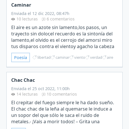
Caminar
Enviada el 12 dic 2022, 08:47h
10 lecturas
6 comentarios
El aire es un azote sin lamento,los pasos, un
trayecto sin dolor,el recuerdo es la sintonía del
lamento,el olvido es el cerrojo del amorsi miro
tus disparos contra el vientoy agacho la cabeza
ante el temor.Porque nadie dibujó por tí este
Poesía
libertad
caminar
viento
verdad
aire
mome…
Chac Chac
Enviada el 25 oct 2022, 11:00h
14 lecturas
10 comentarios
El crepitar del fuego siempre le ha dado sueño.
El chac chac de la leña al quemarse le induce a
un sopor del que sólo le saca el ruido de
metales.- ¡Vais a morir todos! – Grita una
voz.Media docena de tipos armados han