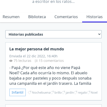
a escritor en los ratos…
Resumen
Biblioteca
Comentarios
Historias
La mejor persona del mundo
Enviada el 22 dic 2022, 16:40h
75 lecturas
15 comentarios
- Papá ¿Por qué este año no viene Papá
Noel? Cada año ocurría lo mismo. El abuelo
bajaba a por pasteles y poco después sonaba
una campanilla en el jardín trasero. La familia
salía, loca de alegría y abrazaba a Papá Noel
Infantil
Nochebuena
brillo
jardín
regalo
Noel
como si de un miembro…