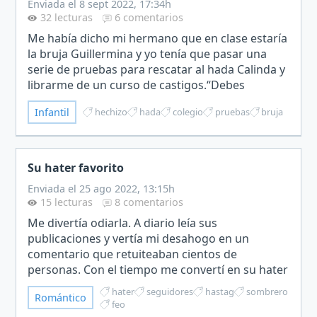
Enviada el 8 sept 2022, 17:34h
32 lecturas
6 comentarios
Me había dicho mi hermano que en clase estaría
la bruja Guillermina y yo tenía que pasar una
serie de pruebas para rescatar al hada Calinda y
librarme de un curso de castigos.“Debes
galopar con valentía y sortear el ejército del
Infantil
hechizo
hada
colegio
pruebas
bruja
Capitán Márqu…
Su hater favorito
Enviada el 25 ago 2022, 13:15h
15 lecturas
8 comentarios
Me divertía odiarla. A diario leía sus
publicaciones y vertía mi desahogo en un
comentario que retuiteaban cientos de
personas. Con el tiempo me convertí en su hater
favorito y gracias a ella gané seguidores al
hater
seguidores
hastag
sombrero
Romántico
tiempo que iba perdiendo parte…
feo