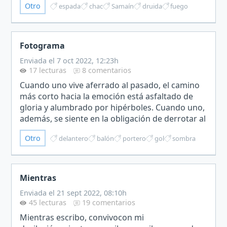
Otro
espada
chac
Samaín
druida
fuego
irrumpido en el Samaín.…
Fotograma
Enviada el 7 oct 2022, 12:23h
17 lecturas
8 comentarios
Cuando uno vive aferrado al pasado, el camino
más corto hacia la emoción está asfaltado de
gloria y alumbrado por hipérboles. Cuando uno,
además, se siente en la obligación de derrotar al
presente, el camino más corto hacia la sonrisa
Otro
delantero
balón
portero
gol
sombra
suele e…
Mientras
Enviada el 21 sept 2022, 08:10h
45 lecturas
19 comentarios
Mientras escribo, convivocon mi