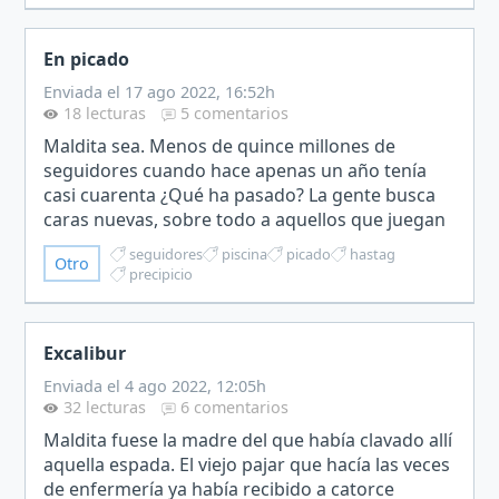
En picado
Enviada el 17 ago 2022, 16:52h
18 lecturas
5 comentarios
Maldita sea. Menos de quince millones de
seguidores cuando hace apenas un año tenía
casi cuarenta ¿Qué ha pasado? La gente busca
caras nuevas, sobre todo a aquellos que juegan
de tú a tú con el peligro. Se me han caído tres
seguidores
piscina
picado
hastag
Otro
patrocinadores y l…
precipicio
Excalibur
Enviada el 4 ago 2022, 12:05h
32 lecturas
6 comentarios
Maldita fuese la madre del que había clavado allí
aquella espada. El viejo pajar que hacía las veces
de enfermería ya había recibido a catorce