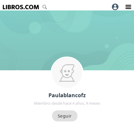
Paulablancofz
Miembro desde hace 4 años, 9 meses