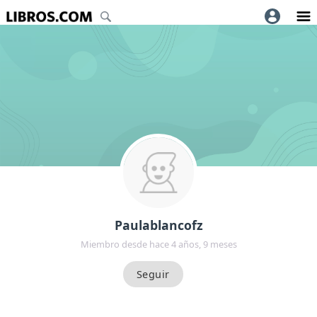
Paulablancofz
Miembro desde hace 4 años, 9 meses