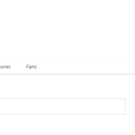
dores
Fans