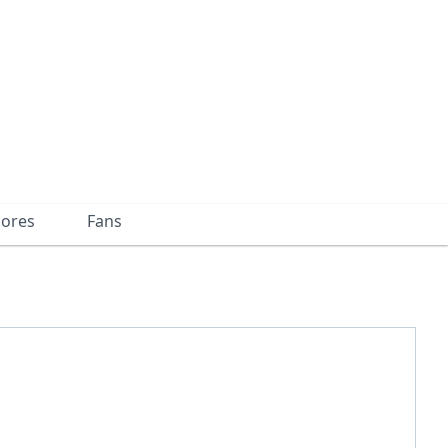
dores
Fans