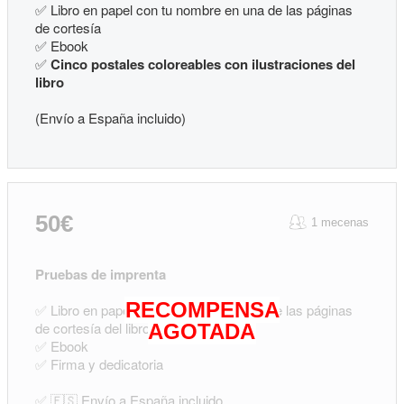
✅
Libro en papel con tu nombre en una de las páginas
de cortesía
✅
Ebook
✅
Cinco postales coloreables con ilustraciones del
libro
(Envío a España incluido)
50€
1 mecenas
Pruebas de imprenta
RECOMPENSA
✅ Libro en papel con tu nombre en una de las páginas
de cortesía del libro
AGOTADA
✅ Ebook
✅ Firma y dedicatoria
✅ 🇪🇸 Envío a España incluido