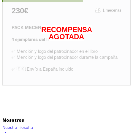
230€
1 mecenas
PACK MECENAS ESPECIAL
RECOMPENSA
AGOTADA
4 ejemplares del libro
✅
Mención y logo del patrocinador en el libro
✅
Mención y logo del patrocinador durante la campaña
✅ 🇪🇸 Envío a España incluido
Nosotros
Nuestra filosofía