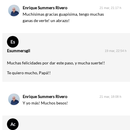
Enrique Summers Rivero
21 mar, 21:17 h
Muchísimas gracias guapísima, tengo muchas
ganas de verte! un abrazo!
Es
Esummersgil
19 mar, 22:54 h
Muchas felicidades por dar este paso, y mucha suerte!!
Te quiero mucho, Papá!!
Enrique Summers Rivero
21 mar, 18:08 h
Y yo más! Muchos besos!
Ac