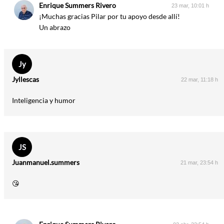
Enrique Summers Rivero
23 mar, 10:01 h
¡Muchas gracias Pilar por tu apoyo desde allí!
Un abrazo
Jy
Jyllescas
22 mar, 11:18 h
Inteligencia y humor
JS
Juanmanuel.summers
21 mar, 23:54 h
😘