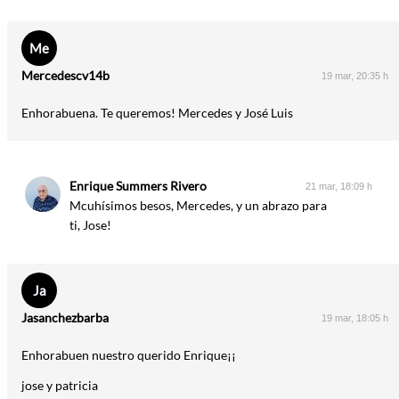
Me
Mercedescv14b
19 mar, 20:35 h
Enhorabuena. Te queremos! Mercedes y José Luis
Enrique Summers Rivero
21 mar, 18:09 h
Mcuhísimos besos, Mercedes, y un abrazo para
ti, Jose!
Ja
Jasanchezbarba
19 mar, 18:05 h
Enhorabuen nuestro querido Enrique¡¡
jose y patricia