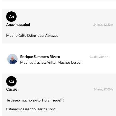
An
Anavinuesabol
24 mar, 22:22 h
Mucho éxito D.Enrique. Abrazos
Enrique Summers Rivero
01 abr, 22:47 h
Muchas gracias, Anita! Muchos besos!
Cu
Cucugil
24 mar, 17:00 h
Te deseo mucho éxito Tío Enrique!!!
Estamos deseando leer tu libro…