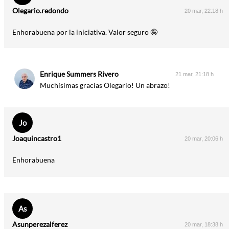
Olegario.redondo
20 mar, 22:18 h
Enhorabuena por la iniciativa. Valor seguro 🤪
Enrique Summers Rivero
21 mar, 21:18 h
Muchísimas gracias Olegario! Un abrazo!
Jo
Joaquincastro1
20 mar, 20:06 h
Enhorabuena
As
Asunperezalferez
20 mar, 18:38 h