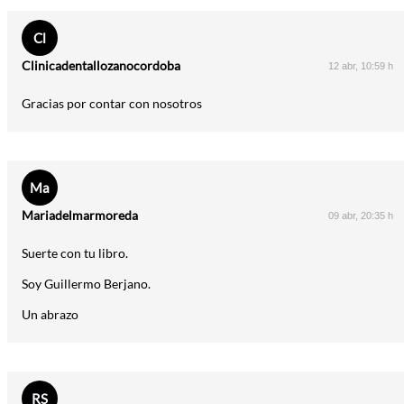
Cl
Clinicadentallozanocordoba
12 abr, 10:59 h
Gracias por contar con nosotros
Ma
Mariadelmarmoreda
09 abr, 20:35 h
Suerte con tu libro.
Soy Guillermo Berjano.
Un abrazo
RS