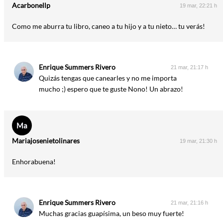
Acarbonellp
19 mar, 22:21 h
Como me aburra tu libro, caneo a tu hijo y a tu nieto… tu verás!
Enrique Summers Rivero
21 mar, 21:17 h
Quizás tengas que canearles y no me importa
mucho ;) espero que te guste Nono! Un abrazo!
Ma
Mariajosenietolinares
19 mar, 21:30 h
Enhorabuena!
Enrique Summers Rivero
21 mar, 21:16 h
Muchas gracias guapísima, un beso muy fuerte!