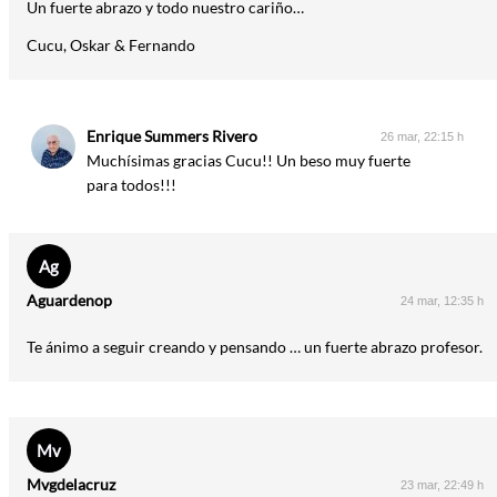
Un fuerte abrazo y todo nuestro cariño…
Cucu, Oskar & Fernando
Enrique Summers Rivero
26 mar, 22:15 h
Muchísimas gracias Cucu!! Un beso muy fuerte
para todos!!!
Ag
Aguardenop
24 mar, 12:35 h
Te ánimo a seguir creando y pensando … un fuerte abrazo profesor.
Mv
Mvgdelacruz
23 mar, 22:49 h