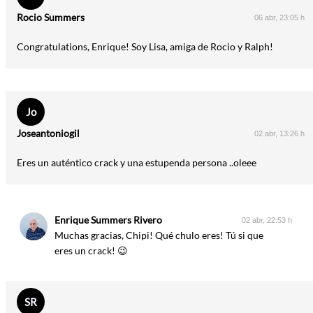
Rocio Summers
06 abr, 23:05 h
Congratulations, Enrique! Soy Lisa, amiga de Rocio y Ralph!
Jo
Joseantoniogil
02 abr, 13:26 h
Eres un auténtico crack y una estupenda persona ..oleee
Enrique Summers Rivero
02 abr, 22:53 h
Muchas gracias, Chipi! Qué chulo eres! Tú si que
eres un crack! 😉
SR