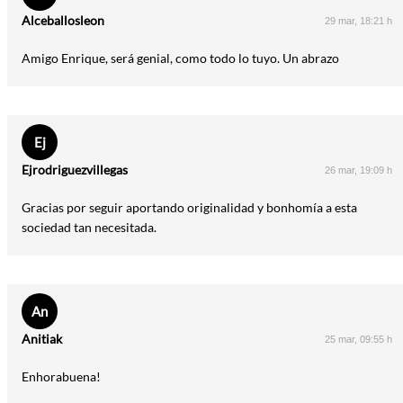
Alceballosleon
29 mar, 18:21 h
Amigo Enrique, será genial, como todo lo tuyo. Un abrazo
Ej
Ejrodriguezvillegas
26 mar, 19:09 h
Gracias por seguir aportando originalidad y bonhomía a esta
sociedad tan necesitada.
An
Anitiak
25 mar, 09:55 h
Enhorabuena!