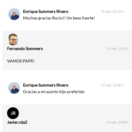
Enrique Summers Rivero
21 mar, 21:13 h
Muchas gracias Rocio!! Un beso fuerte!
Fernando Summers
17 mar, 11:20 h
VAMOS PAPÁ!
Enrique Summers Rivero
17 mar, 11:48 h
Gracias a mi quinto hijo preferido
JR
Javier.rda2
17 mar, 10:08 h