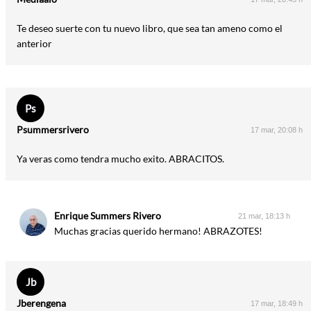
Te deseo suerte con tu nuevo libro, que sea tan ameno como el
anterior
Ps
Psummersrivero
17 mar, 20:08 h
Ya veras como tendra mucho exito. ABRACITOS.
Enrique Summers Rivero
21 mar, 18:13 h
Muchas gracias querido hermano! ABRAZOTES!
Jb
Jberengena
17 mar, 18:49 h