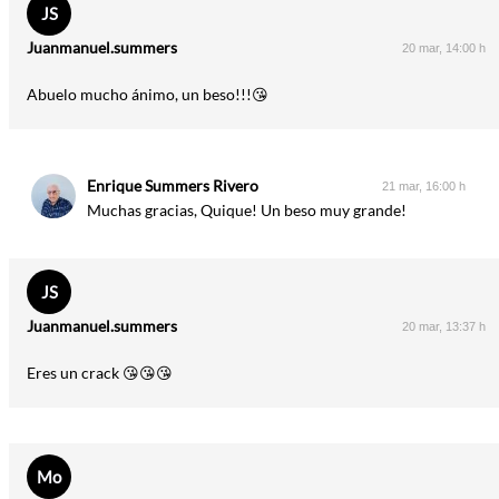
JS
Juanmanuel.summers
20 mar, 14:00 h
Abuelo mucho ánimo, un beso!!!😘
Enrique Summers Rivero
21 mar, 16:00 h
Muchas gracias, Quique! Un beso muy grande!
JS
Juanmanuel.summers
20 mar, 13:37 h
Eres un crack 😘😘😘
Mo