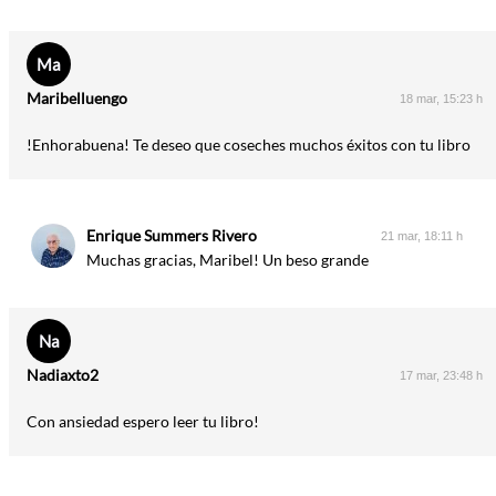
Ma
Maribelluengo
18 mar, 15:23 h
!Enhorabuena! Te deseo que coseches muchos éxitos con tu libro
Enrique Summers Rivero
21 mar, 18:11 h
Muchas gracias, Maribel! Un beso grande
Na
Nadiaxto2
17 mar, 23:48 h
Con ansiedad espero leer tu libro!