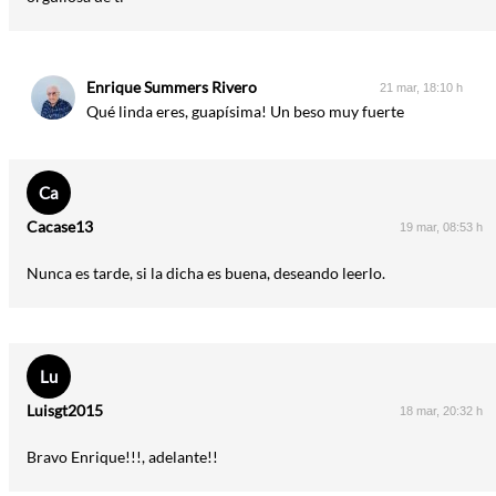
Enrique Summers Rivero
21 mar, 18:10 h
Qué linda eres, guapísima! Un beso muy fuerte
Ca
Cacase13
19 mar, 08:53 h
Nunca es tarde, si la dicha es buena, deseando leerlo.
Lu
Luisgt2015
18 mar, 20:32 h
Bravo Enrique!!!, adelante!!