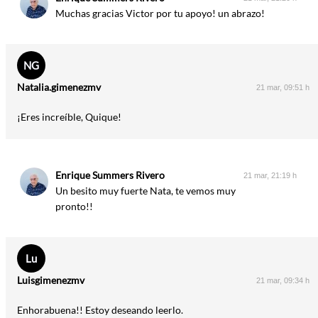
Muchas gracias Victor por tu apoyo! un abrazo!
NG
Natalia.gimenezmv
21 mar, 09:51 h
¡Eres increíble, Quique!
Enrique Summers Rivero
21 mar, 21:19 h
Un besito muy fuerte Nata, te vemos muy
pronto!!
Lu
Luisgimenezmv
21 mar, 09:34 h
Enhorabuena!! Estoy deseando leerlo.