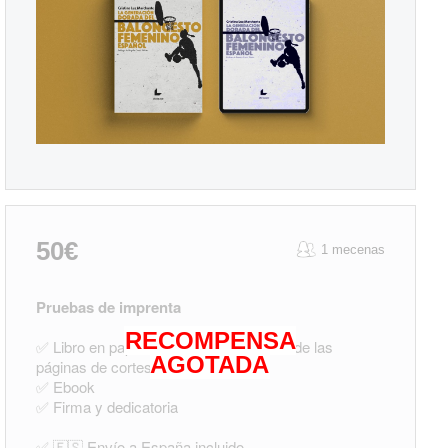
50€
1 mecenas
Pruebas de imprenta
RECOMPENSA
✅ Libro en papel con tu nombre en una de las
AGOTADA
páginas de cortesía del libro
✅ Ebook
✅ Firma y dedicatoria
✅ 🇪🇸 Envío a España incluido