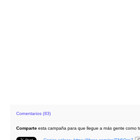
Comentarios (83)
Comparte
esta campaña para que llegue a más gente como t
Copiar enlace:
https://libros.com/go/TN6OqrZ