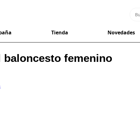
mpaña
Tienda
Novedades
l baloncesto femenino
s