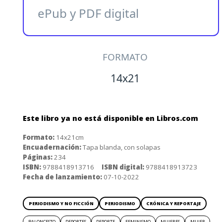
ePub y PDF digital
FORMATO
14x21
Este libro ya no está disponible en Libros.com
Formato:
14x21cm
Encuadernación:
Tapa blanda, con solapas
Páginas:
234
ISBN:
9788418913716
ISBN digital:
9788418913723
Fecha de lanzamiento:
07-10-2022
PERIODISMO Y NO FICCIÓN
PERIODISMO
CRÓNICA Y REPORTAJE
BALONCESTO
DEPORTES
DEPORTE
FEMINISMO
MUJERES
MUJER