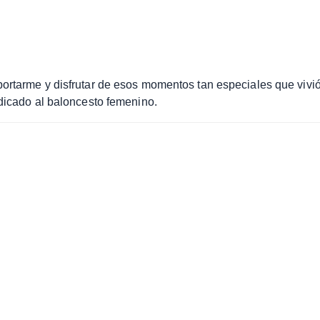
portarme y disfrutar de esos momentos tan especiales que vivi
edicado al baloncesto femenino.
l baloncesto femenino español