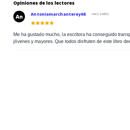
Opiniones de los lectores
Antoniamarchanterey68
HACE 3 AÑOS
An
Me ha gustado mucho, la escritora ha conseguido trans
jóvenes y mayores. Que todos disfruten de este libro d
Libros relacionados con La generación dorada de