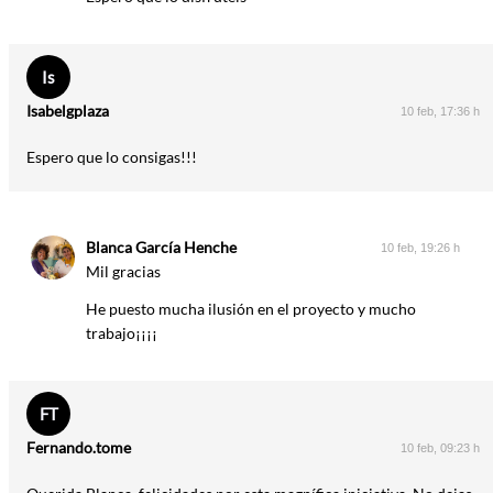
Is
Isabelgplaza
10 feb, 17:36 h
Espero que lo consigas!!!
Blanca García Henche
10 feb, 19:26 h
Mil gracias
He puesto mucha ilusión en el proyecto y mucho
trabajo¡¡¡¡
FT
Fernando.tome
10 feb, 09:23 h