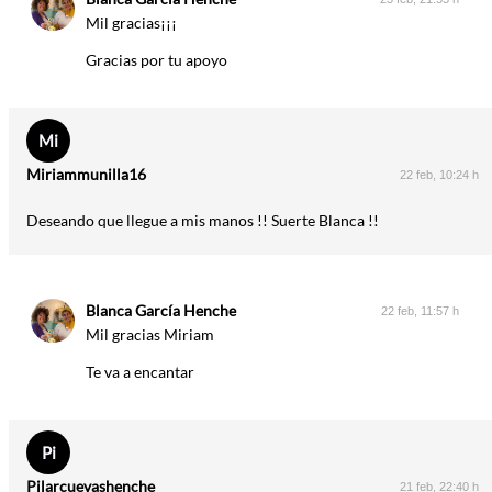
Mil gracias¡¡¡
Gracias por tu apoyo
Mi
Miriammunilla16
22 feb, 10:24 h
Deseando que llegue a mis manos !! Suerte Blanca !!
Blanca García Henche
22 feb, 11:57 h
Mil gracias Miriam
Te va a encantar
Pi
Pilarcuevashenche
21 feb, 22:40 h