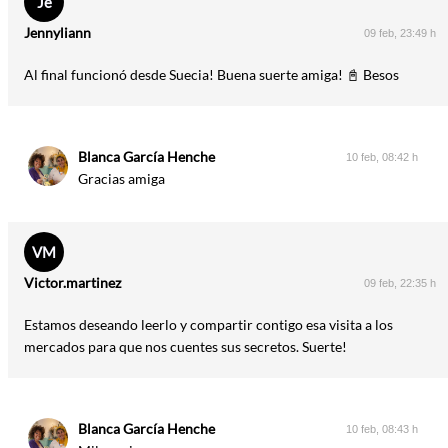
Je
Jennyliann
09 feb, 23:49 h
Al final funcionó desde Suecia! Buena suerte amiga! 📓 Besos
Blanca García Henche
10 feb, 08:42 h
Gracias amiga
VM
Victor.martinez
09 feb, 22:35 h
Estamos deseando leerlo y compartir contigo esa visita a los
mercados para que nos cuentes sus secretos. Suerte!
Blanca García Henche
10 feb, 08:43 h