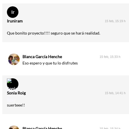
Ir
Iruniram
15 feb, 15:19 h
Que bonito proyecto!!!! seguro que se hará realidad.
Blanca García Henche
15 feb, 15:33 h
Eso espero y que tu lo disfrutes
Sonia Roig
15 feb, 14:41 h
suerteee!!
Blanca García Henche
15 feb, 15:34 h