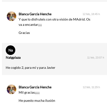
Blanca García Henche
12 feb, 18:45 h
Y que lo disfruteis con otra visión de MAdrid. Os
va a encantar¡¡¡
Gracias
Na
Natgplaza
11 feb, 23:07 h
He cogido 2, para mí y para Javier
Blanca García Henche
12 feb, 11:29 h
Mil gracias¡¡¡¡
He puesto mucha ilusión