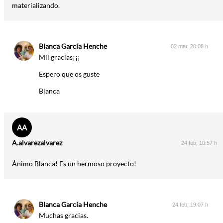
materializando.
Blanca García Henche
02 mar, 20:08 h
Mil gracias¡¡¡
Espero que os guste
Blanca
AA
A.alvarezalvarez
24 feb, 10:57 h
Ánimo Blanca! Es un hermoso proyecto!
Blanca García Henche
24 feb, 19:07 h
Muchas gracias.