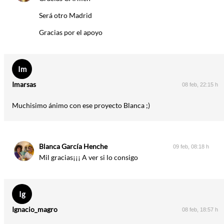
Será otro Madrid
Gracias por el apoyo
Im
Imarsas
08 feb, 22:15 h
Muchisimo ánimo con ese proyecto Blanca ;)
Blanca García Henche
09 feb, 08:18 h
Mil gracias¡¡¡ A ver si lo consigo
Ig
Ignacio_magro
08 feb, 18:57 h