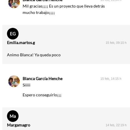
Mil gracias¡¡¡¡ Es un proyecto que lleva detrás
mucho trabajo¡¡¡¡
EG
Emilia.martos.g
15 feb, 09:10 h
Animo Blanca! Ya queda poco
Blanca García Henche
15 feb, 14:15 h
Siiiii
Espero conseguirlo¡¡¡
Ma
Margamagro
14 feb, 22:19 h