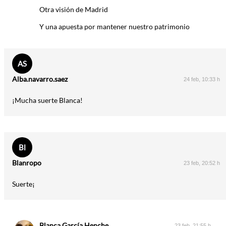
Otra visión de Madrid
Y una apuesta por mantener nuestro patrimonio
AS
Alba.navarro.saez
24 feb, 10:33 h
¡Mucha suerte Blanca!
Bl
Blanropo
23 feb, 20:52 h
Suerte¡
Blanca García Henche
23 feb, 21:55 h