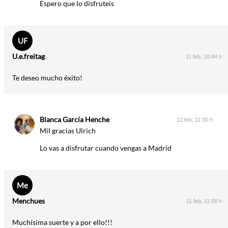
Espero que lo disfruteis
UF
U.e.freitag
11 feb, 18:44 h
Te deseo mucho éxito!
Blanca García Henche
12 feb, 11:30 h
Mil gracias Ulrich
Lo vas a disfrutar cuando vengas a Madrid
Me
Menchues
11 feb, 11:08 h
Muchísima suerte y a por ello!!!