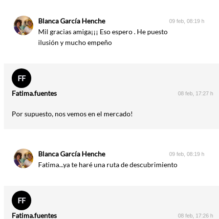
Blanca García Henche
09 feb, 08:19 h
Mil gracias amiga¡¡¡ Eso espero . He puesto
ilusión y mucho empeño
FF
Fatima.fuentes
08 feb, 17:27 h
Por supuesto, nos vemos en el mercado!
Blanca García Henche
09 feb, 08:19 h
Fatima...ya te haré una ruta de descubrimiento
FF
Fatima.fuentes
08 feb, 17:26 h