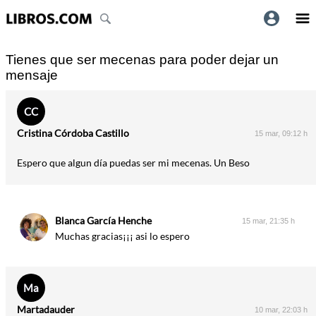
Tienes que ser mecenas para poder dejar un
mensaje
CC
Cristina Córdoba Castillo
15 mar, 09:12 h
Espero que algun día puedas ser mi mecenas. Un Beso
Blanca García Henche
15 mar, 21:35 h
Muchas gracias¡¡¡ asi lo espero
Ma
Martadauder
10 mar, 22:03 h