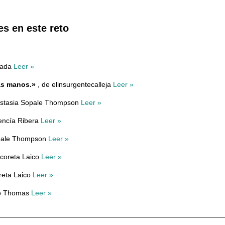
es en este reto
rada
Leer »
ras manos.»
, de elinsurgentecalleja
Leer »
astasia Sopale Thompson
Leer »
encía Ribera
Leer »
opale Thompson
Leer »
acoreta Laico
Leer »
reta Laico
Leer »
to Thomas
Leer »