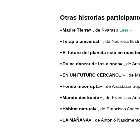
Otras historias participant
«Madre Tierra»
, de Nvarasp
Leer »
«Terapia universal»
, de Neurona Ilust
«El futuro del planeta está en nuest
«Dulce danzar de los cisnes»
, de An
«EN UN FUTURO CERCANO...»
, de M
«Fonda incorrupta»
, de Anastasia S
«Mundo destruido»
, de Francisco An
«Hábitat natural»
, de Francisco Anaco
«LA MAÑANA»
, de Antonio Nascimen