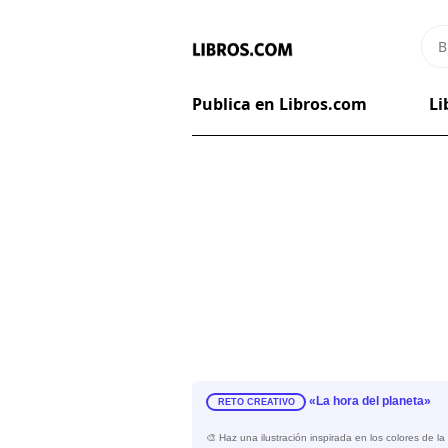
Publica en Libros.com
Li
«La hora del planeta»
RETO CREATIVO
🎨 Haz una ilustración inspirada en los colores de la 