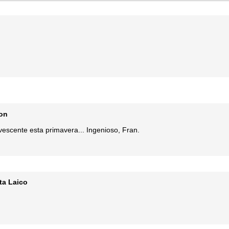
on
escente esta primavera... Ingenioso, Fran.
ta Laico