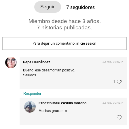
7
seguidores
Miembro desde hace 3 años.
7 historias publicadas.
Para dejar un comentario, inicie sesión
Pepa Hernández
22 feb, 08:52 h
Bueno, ese desamor tan positivo.
Saludos
1
Responder
Ernesto Maki castillo moreno
22 feb, 09:41 h
Muchas gracias ☺️