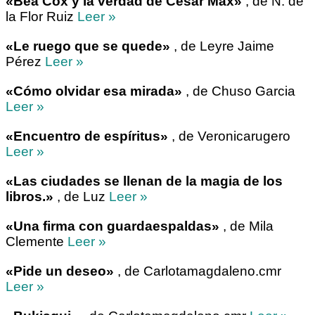
«Bea Cox y la verdad de César Max»
, de N. de
la Flor Ruiz
Leer »
«Le ruego que se quede»
, de Leyre Jaime
Pérez
Leer »
«Cómo olvidar esa mirada»
, de Chuso Garcia
Leer »
«Encuentro de espíritus»
, de Veronicarugero
Leer »
«Las ciudades se llenan de la magia de los
libros.»
, de Luz
Leer »
«Una firma con guardaespaldas»
, de Mila
Clemente
Leer »
«Pide un deseo»
, de Carlotamagdaleno.cmr
Leer »