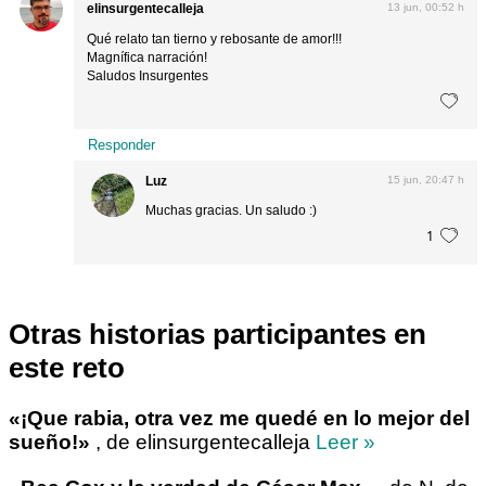
elinsurgentecalleja
13 jun, 00:52 h
Qué relato tan tierno y rebosante de amor!!!
Magnífica narración!
Saludos Insurgentes
Responder
Luz
15 jun, 20:47 h
Muchas gracias. Un saludo :)
1
Otras historias participantes en
este reto
«¡Que rabia, otra vez me quedé en lo mejor del
sueño!»
, de elinsurgentecalleja
Leer »