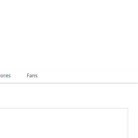
dores
Fans