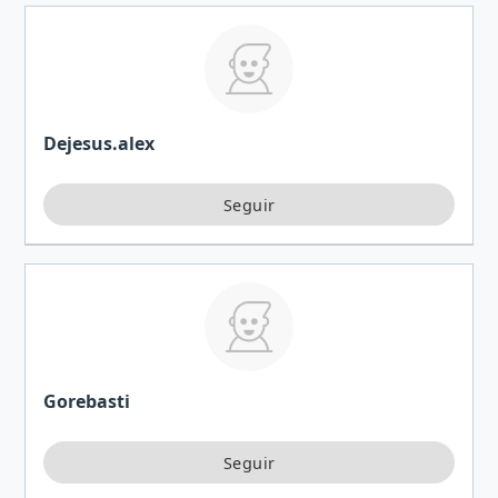
Dejesus.alex
Gorebasti