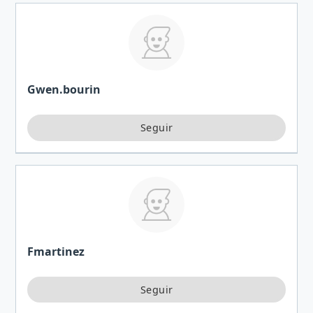
Gwen.bourin
Fmartinez