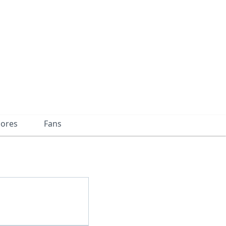
dores
Fans