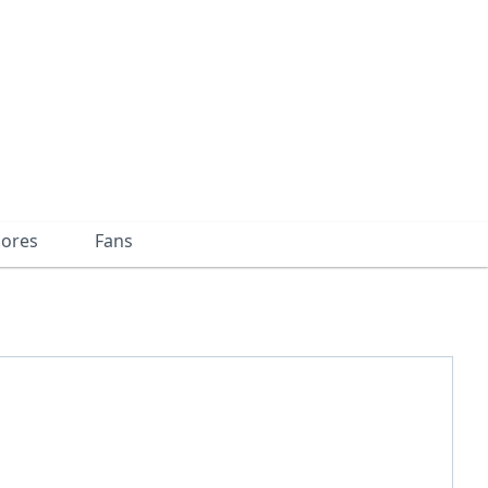
dores
Fans