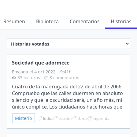
Resumen
Biblioteca
Comentarios
Historias
Sociedad que adormece
Enviada el 4 oct 2022, 19:41h
33 lecturas
8 comentarios
Cuatro de la madrugada del 22 de abril de 2066.
Compruebo que las calles duermen en absoluto
silencio y que la oscuridad será, un año más, mi
único cómplice. Los ciudadanos hace horas que
descansan respetando el toque de queda.
Misterio
ludus
escritor
libros
imprenta
Puertas cerrad…