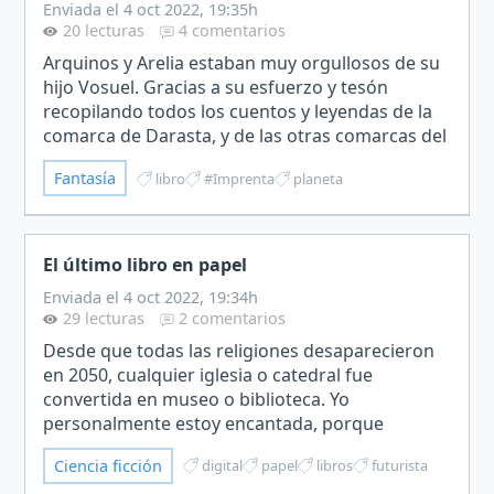
Enviada el 4 oct 2022, 19:35h
20 lecturas
4 comentarios
Arquinos y Arelia estaban muy orgullosos de su
hijo Vosuel. Gracias a su esfuerzo y tesón
recopilando todos los cuentos y leyendas de la
comarca de Darasta, y de las otras comarcas del
pequeño país de Bastús.No fue fácil. Durante
Fantasía
libro
#Imprenta
planeta
muchos meses…
El último libro en papel
Enviada el 4 oct 2022, 19:34h
29 lecturas
2 comentarios
Desde que todas las religiones desaparecieron
en 2050, cualquier iglesia o catedral fue
convertida en museo o biblioteca. Yo
personalmente estoy encantada, porque
cuando entro a leer uno de sus libros, los
Ciencia ficción
digital
papel
libros
futurista
mismos que velan los curas, es el mo…