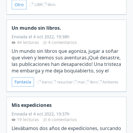
Otro
LIBR
libro
escribir.…
Un mundo sin libros.
Enviada el 4 oct 2022, 19:38h
44 lecturas
4 comentarios
Un mundo sin libros que agoniza, jugar a soñar
que viven y leemos sus aventuras.¡Qué desastre,
las publicaciones han desaparecido! Una tristeza
me embarga y me deja boquiabierto, soy el
último escritor en la faz de la Tierra que va a
Fantasía
barco
resucitar
mar
libro
Amberes
publicar…
Mis expediciones
Enviada el 4 oct 2022, 19:37h
19 lecturas
6 comentarios
Llevábamos dos años de expediciones, surcando