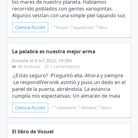
los mares de nuestro planeta. Habíamos
recorrido poblados con gentes variopintas.
Algunos vestían con una simple piel tapando sus
partes más íntimas, otros tapaban todo su
Ciencia ficción
ficción
expedición
libro
cuerpo con telas extrava…
La palabra es nuestra mejor arma
Enviada el 4 oct 2022, 19:36h
46 lecturas
1 comentarios
-¿Estás seguro? -Preguntó ella.-Ahora y siempre
-Le respondíVeronik asintió y puso un dedo en el
panel de la puerta, abriéndola. La estancia
cumplía mis expectativas: Un almacén de mala
muerte, habitada por individuos de mala pinta
Ciencia ficción
cyberpunk
distopia
libros
en el peor…
El libro de Vosuel