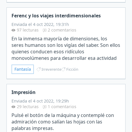
Ferenc y los viajes interdimensionales
Enviada el 4 oct 2022, 19:31h
97 lecturas
2 comentarios
En la inmensa mayoría de dimensiones, los
seres humanos son los vigías del saber. Son ellos
quienes conducen esos ridículos
monovolúmenes para desarrollar esa actividad
a la que llaman trabajo o quienes estudian la
Fantasía
Irreverente
Ficción
posibilidad de que haya otr…
Impresión
Enviada el 4 oct 2022, 19:29h
29 lecturas
1 comentarios
Pulsé el botón de la máquina y contemplé con
admiración como salían las hojas con las
palabras impresas.