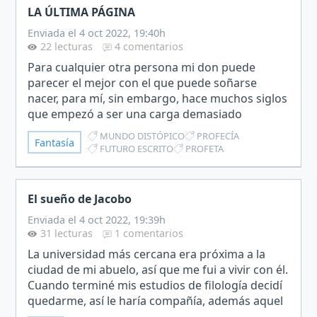
LA ÚLTIMA PÁGINA
Enviada el 4 oct 2022, 19:40h
22 lecturas
4 comentarios
Para cualquier otra persona mi don puede
parecer el mejor con el que puede soñarse
nacer, para mí, sin embargo, hace muchos siglos
que empezó a ser una carga demasiado
pesada.En mi planeta, no conocemos aquello
MUNDO DISTÓPICO
PROFECÍA
Fantasía
que los expedicionarios nos han…
FUTURO ESCRITO
PROFETA
El sueño de Jacobo
Enviada el 4 oct 2022, 19:39h
31 lecturas
1 comentarios
La universidad más cercana era próxima a la
ciudad de mi abuelo, así que me fui a vivir con él.
Cuando terminé mis estudios de filología decidí
quedarme, así le haría compañía, además aquel
ambiente era el mejor para concentrarme y