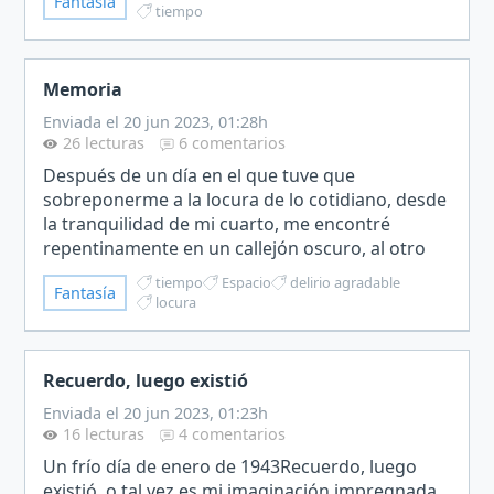
Fantasía
un candil…
tiempo
Memoria
Enviada el 20 jun 2023, 01:28h
26 lecturas
6 comentarios
​Después de un día en el que tuve que
sobreponerme a la locura de lo cotidiano, desde
la tranquilidad de mi cuarto, me encontré
repentinamente en un callejón oscuro, al otro
lado de la acera había una tienda donde se
tiempo
Espacio
delirio agradable
Fantasía
exhibían diversos objetos…
locura
Recuerdo, luego existió
Enviada el 20 jun 2023, 01:23h
16 lecturas
4 comentarios
Un frío día de enero de 1943Recuerdo, luego
existió, o tal vez es mi imaginación impregnada