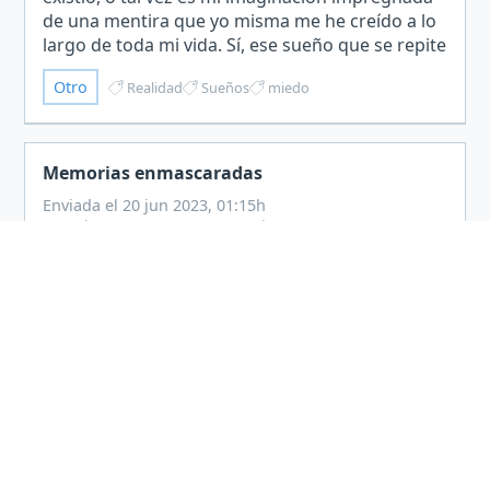
de una mentira que yo misma me he creído a lo
largo de toda mi vida. Sí, ese sueño que se repite
cada noche donde yo sucumbo a sus encantos
Otro
Realidad
Sueños
miedo
en aquella…
Memorias enmascaradas
Enviada el 20 jun 2023, 01:15h
37 lecturas
1 comentarios
Al asomarme por el ventanal, contemplé la caída
de una lluvia torrencial, un eco del estado de mi
corazón en estos días. El ritmo de la lluvia se
volvía cada vez más intenso y pensé que era el
confidente perfecto para un alma
Otro
Recuerdos
Memorias
Reflexión
borges
destrozada.Despl…
Matemáticas. Examen final