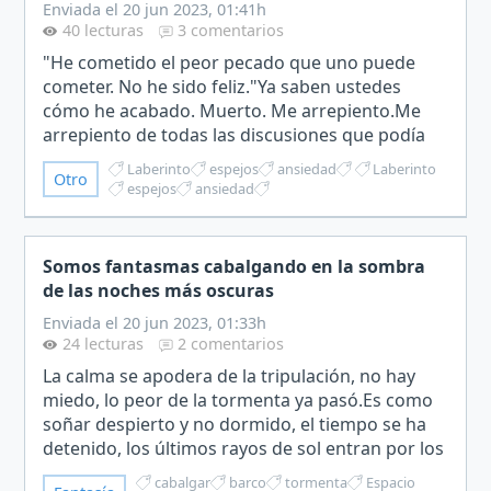
Enviada el 20 jun 2023, 01:41h
40 lecturas
3 comentarios
"He cometido el peor pecado que uno puede
cometer. No he sido feliz."Ya saben ustedes
cómo he acabado. Muerto. Me arrepiento.Me
arrepiento de todas las discusiones que podía
haberme ahorrado, me arrepiento de todos los
Laberinto
espejos
ansiedad
Laberinto
Otro
abrazos que no pude dar…
espejos
ansiedad
Somos fantasmas cabalgando en la sombra
de las noches más oscuras
Enviada el 20 jun 2023, 01:33h
24 lecturas
2 comentarios
La calma se apodera de la tripulación, no hay
miedo, lo peor de la tormenta ya pasó.Es como
soñar despierto y no dormido, el tiempo se ha
detenido, los últimos rayos de sol entran por los
"ojos de buey", iluminando mi camarote como
cabalgar
barco
tormenta
Espacio