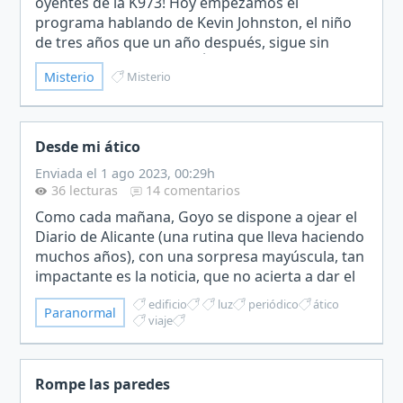
oyentes de la K973! Hoy empezamos el
programa hablando de Kevin Johnston, el niño
de tres años que un año después, sigue sin
saberse su paradero.[MÚSICA SUSPENSE]La
Misterio
Misterio
última vez que lo vieron, estaba en el…
Desde mi ático
Enviada el 1 ago 2023, 00:29h
36 lecturas
14 comentarios
Como cada mañana, Goyo se dispone a ojear el
Diario de Alicante (una rutina que lleva haciendo
muchos años), con una sorpresa mayúscula, tan
impactante es la noticia, que no acierta a dar el
primer sorbo a su café cargado.La portada del
edificio
luz
periódico
ático
Paranormal
diari…
viaje
Rompe las paredes