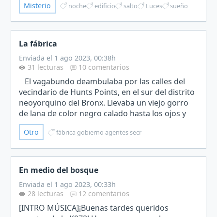
Misterio
noche
edificio
salto
Luces
sueño
que un cigarril…
La fábrica
Enviada el 1 ago 2023, 00:38h
31 lecturas
10 comentarios
El vagabundo deambulaba por las calles del
vecindario de Hunts Points, en el sur del distrito
neoyorquino del Bronx. Llevaba un viejo gorro
de lana de color negro calado hasta los ojos y
una vieja gabardina que en otro tiempo fue de
Otro
fábrica gobierno agentes secr
color…
En medio del bosque
Enviada el 1 ago 2023, 00:33h
28 lecturas
12 comentarios
[INTRO MÚSICA]¡Buenas tardes queridos