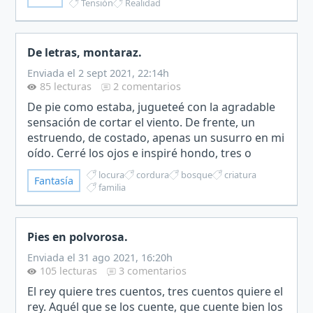
Tensión
Realidad
De letras, montaraz.
Enviada el 2 sept 2021, 22:14h
85 lecturas
2 comentarios
De pie como estaba, jugueteé con la agradable
sensación de cortar el viento. De frente, un
estruendo, de costado, apenas un susurro en mi
oído. Cerré los ojos e inspiré hondo, tres o
cuatro veces. Nunca eran suficientes. Con las
locura
cordura
bosque
criatura
Fantasía
manos temblan…
familia
Pies en polvorosa.
Enviada el 31 ago 2021, 16:20h
105 lecturas
3 comentarios
El rey quiere tres cuentos, tres cuentos quiere el
rey. Aquél que se los cuente, que cuente bien los