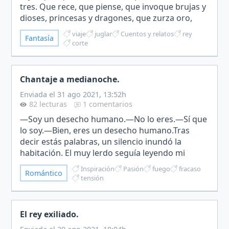
tres. Que rece, que piense, que invoque brujas y
dioses, princesas y dragones, que zurza oro,
que beba magia y que cante canciones. Aquel
viaje
juglar
Cuentos y relatos
rey
Fantasía
que…
corte
Chantaje a medianoche.
Enviada el 31 ago 2021, 13:52h
82 lecturas
1 comentarios
―Soy un desecho humano.―No lo eres.―Sí que
lo soy.―Bien, eres un desecho humano.Tras
decir estás palabras, un silencio inundó la
habitación. El muy lerdo seguía leyendo mi
manuscrito, sin haberse parado siquiera a
Inspiración
Pasión
fuego
fracaso
Romántico
pensar en lo que me había di…
tensión
El rey exiliado.