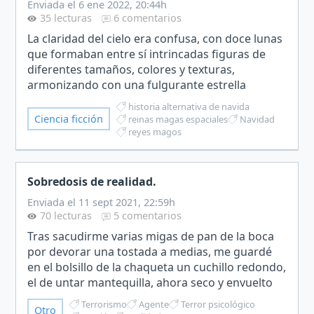
Enviada el 6 ene 2022, 20:44h
35 lecturas
6 comentarios
La claridad del cielo era confusa, con doce lunas
que formaban entre sí intrincadas figuras de
diferentes tamaños, colores y texturas,
armonizando con una fulgurante estrella
central.Gasreil, a diferencia de su hermana,
historia alternativa de navida
estaba absorta con aqu…
Ciencia ficción
reinas magas espaciales
Navidad
reyes magos
Sobredosis de realidad.
Enviada el 11 sept 2021, 22:59h
70 lecturas
5 comentarios
Tras sacudirme varias migas de pan de la boca
por devorar una tostada a medias, me guardé
en el bolsillo de la chaqueta un cuchillo redondo,
el de untar mantequilla, ahora seco y envuelto
en una servilleta de tela. Al llegar a la sala de
Terrorismo
Agente
Terror psicológico
Otro
reun…