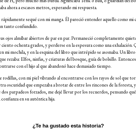
e de H, pero mucho más burda. Significaba Tehk’o Bau, o guardián del bosq
aba ahora a escasos metros, esperando mi respuesta.
e rápidamente sequé con mi manga. Él pareció entender aquello como mi c
un tanto confundido.
sus ojos almíbar abiertos de par en par. Permaneció completamente quiet
r ciento ochenta grados, y perderse en la espesura como una exhalación.
e en mi mochila, y en la esquina del libro que intrépido se asomaba. Un li
e rezaba: Elfos, ninfas, y criaturas del bosque, guía de bolsillo. Entonc
ontrarse con el hijo al que abandonó hace demasiado tiempo.
 rodillas, con mi piel vibrando al encontrarse con los rayos de sol que tor
niestra oscuridad que empezaba a brotar de entre los rincones de la foresta
 dos parpadeos forzados, me dejé llevar por los recuerdos, pensando qué
 confianza en su auténtica hija.
¿Te ha gustado esta historia?