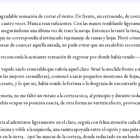
agradable sensación de cortar el viento. De frente, un estruendo, de cost
o cuatro veces. Nunca eran suficientes. Con las manos temblando ligeramen
asegurándome una última vez de traer la navaja. Entonces levanté la vista
que no correspondía al intrincado tejemaneje de ramas y hojas. Noté cóm
a pesar de conocer aquella mirada, no pude evitar que un escalofrío recorrie
econcomía la acuciante tentación de regresar por donde había venido―,
upido suelo esmeralda que cubría aquel claro. Situé la mochila frente a mí 
 las mejores cremalleras), comencé a sacar pequeños montones de hojas, 
esario, y lo que no, había tenido la fortuna o la desgracia de encontrarlo 
oria, no me faltó un vistazo a la corteza seca, al principio y durante tod
bía ocupar su posición exacta, de otra forma no surtiría efecto, provocan
ta al adentrarse ligeramente en el claro, seguía con felina atención cada d
ncina y roble a la izquierda, una ramita apoyada entre el ciprés y una piña
 en la tierra… ojeé las marcas de la corteza, donde redactado en un burdo