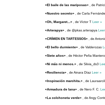
«El baile de las mariposas»
, de Patr
«Nuestro secreto»
, de Carla Fernánd
«Oh, Margaret...»
, de Víctor T
Leer »
«Arterapya»
, de @pkas.arterapya
Leer
«CRÍMEN EN TARTESSOS»
, de Anton
«El bello durmiente»
, de Valderozas
L
«Siete años»
, de Héctor Peña Manter
«Ni más ni menos.»
, de Silvia_ds3
Lee
«Resiliencia»
, de Ainara Díaz
Leer »
«Inspiración marchita.»
, de Lauraarci
«Armadura de lana»
, de Nero F. C.
Le
«La colchoneta verde»
, de Angy Cont