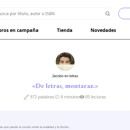
bros en campaña
Tienda
Novedades
Jacobo en letras
«De letras, montaraz.»
972 palabras
8 minutos
85 lecturas
 que pierde la noción entre la realidad y la ficción.