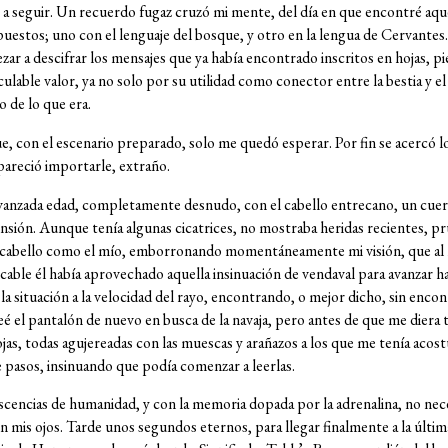
 a seguir. Un recuerdo fugaz cruzó mi mente, del día en que encontré aqu
opuestos; uno con el lenguaje del bosque, y otro en la lengua de Cervante
 a descifrar los mensajes que ya había encontrado inscritos en hojas, pied
ulable valor, ya no solo por su utilidad como conector entre la bestia y 
 de lo que era.
ue, con el escenario preparado, solo me quedó esperar. Por fin se acercó l
pareció importarle, extraño.
avanzada edad, completamente desnudo, con el cabello entrecano, un cuer
sión. Aunque tenía algunas cicatrices, no mostraba heridas recientes, pr
u cabello como el mío, emborronando momentáneamente mi visión, que al
icable él había aprovechado aquella insinuación de vendaval para avanzar 
la situación a la velocidad del rayo, encontrando, o mejor dicho, sin enc
teé el pantalón de nuevo en busca de la navaja, pero antes de que me dier
jas, todas agujereadas con las muescas y arañazos a los que me tenía acos
e pasos, insinuando que podía comenzar a leerlas.
scencias de humanidad, y con la memoria dopada por la adrenalina, no nece
n mis ojos. Tarde unos segundos eternos, para llegar finalmente a la últi