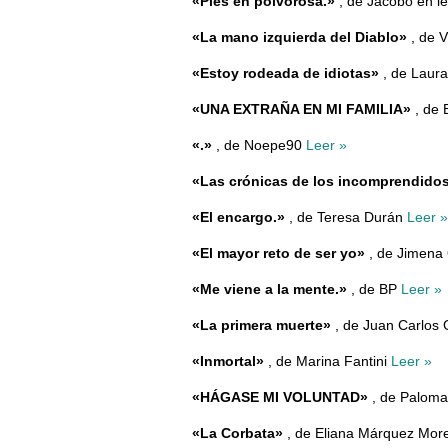
«Pies en polvorosa.»
, de Jacobo en l
«La mano izquierda del Diablo»
, de V
«Estoy rodeada de idiotas»
, de Laur
«UNA EXTRAÑA EN MI FAMILIA»
, de 
«.»
, de Noepe90
Leer »
«Las crónicas de los incomprendido
«El encargo.»
, de Teresa Durán
Leer »
«El mayor reto de ser yo»
, de Jimena 
«Me viene a la mente.»
, de BP
Leer »
«La primera muerte»
, de Juan Carlos
«Inmortal»
, de Marina Fantini
Leer »
«HÁGASE MI VOLUNTAD»
, de Palom
«La Corbata»
, de Eliana Márquez Mo