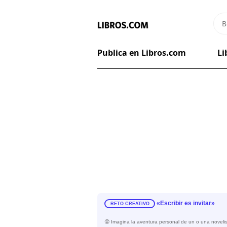
Publica en Libros.com
Li
«Escribir es invitar»
RETO CREATIVO
😵 Imagina la aventura personal de un o una novelista