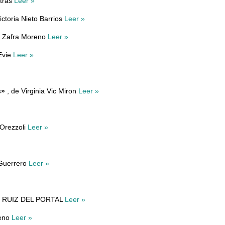
etras
Leer »
ictoria Nieto Barrios
Leer »
a Zafra Moreno
Leer »
Evie
Leer »
s»
, de Virginia Vic Miron
Leer »
Orezzoli
Leer »
 Guerrero
Leer »
a RUIZ DEL PORTAL
Leer »
reno
Leer »