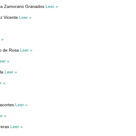
icia Zamorano Granados
Leer »
ez Vicente
Leer »
 »
io de Rosa
Leer »
eer »
ola
Leer »
r »
lacortes
Leer »
er »
reras
Leer »