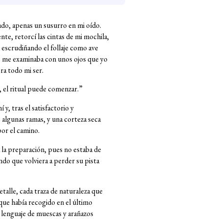
ado, apenas un susurro en mi oído.
te, retorcí las cintas de mi mochila,
, escrudiñando el follaje como ave
o me examinaba con unos ojos que yo
ra todo mi ser.
 el ritual puede comenzar.”
y, tras el satisfactorio y
algunas ramas, y una corteza seca
por el camino.
a la preparación, pues no estaba de
do que volviera a perder su pista
etalle, cada traza de naturaleza que
 que había recogido en el último
 lenguaje de muescas y arañazos