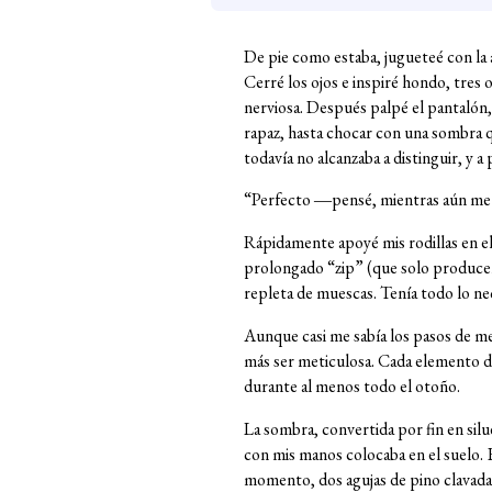
De pie como estaba, jugueteé con la 
Cerré los ojos e inspiré hondo, tres 
nerviosa. Después palpé el pantalón, 
rapaz, hasta chocar con una sombra 
todavía no alcanzaba a distinguir, y 
“Perfecto ―pensé, mientras aún me r
Rápidamente apoyé mis rodillas en el t
prolongado “zip” (que solo producen
repleta de muescas. Tenía todo lo nec
Aunque casi me sabía los pasos de mem
más ser meticulosa. Cada elemento de
durante al menos todo el otoño.
La sombra, convertida por fin en silue
con mis manos colocaba en el suelo. E
momento, dos agujas de pino clavadas