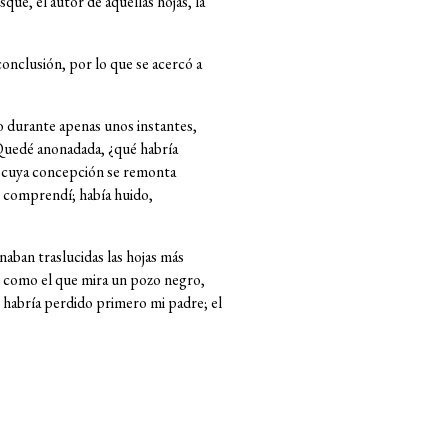
ue, el autor de aquellas hojas, la
onclusión, por lo que se acercó a
o durante apenas unos instantes,
 Quedé anonadada, ¿qué habría
bro cuya concepción se remonta
es comprendí; había huido,
naban traslucidas las hojas más
, y como el que mira un pozo negro,
 habría perdido primero mi padre; el