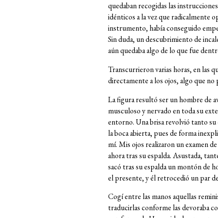
quedaban recogidas las instrucciones
idénticos a la vez que radicalmente 
instrumento, había conseguido empezar
Sin duda, un descubrimiento de incalc
aún quedaba algo de lo que fue dentro
Transcurrieron varias horas, en las q
directamente a los ojos, algo que no 
La figura resultó ser un hombre de 
musculoso y nervado en toda su exten
entorno. Una brisa revolvió tanto s
la boca abierta, pues de forma inexpl
mí. Mis ojos realizaron un examen de 
ahora tras su espalda. Asustada, tan
sacó tras su espalda un montón de ho
el presente, y él retrocedió un par d
Cogí entre las manos aquellas remini
traducirlas conforme las devoraba co