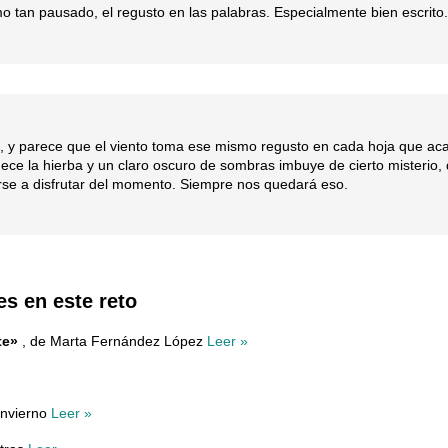
 tan pausado, el regusto en las palabras. Especialmente bien escrito
e, y parece que el viento toma ese mismo regusto en cada hoja que acar
mece la hierba y un claro oscuro de sombras imbuye de cierto misterio,
rse a disfrutar del momento. Siempre nos quedará eso.
es en este reto
te»
, de Marta Fernández López
Leer »
invierno
Leer »