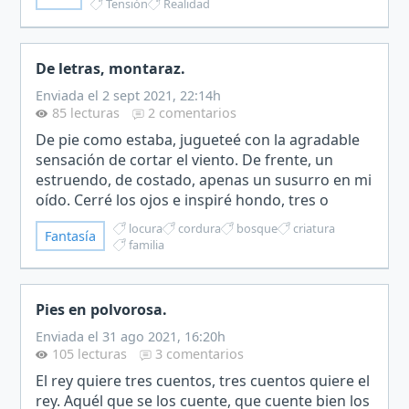
Tensión
Realidad
De letras, montaraz.
Enviada el 2 sept 2021, 22:14h
85 lecturas
2 comentarios
De pie como estaba, jugueteé con la agradable
sensación de cortar el viento. De frente, un
estruendo, de costado, apenas un susurro en mi
oído. Cerré los ojos e inspiré hondo, tres o
cuatro veces. Nunca eran suficientes. Con las
locura
cordura
bosque
criatura
Fantasía
manos temblan…
familia
Pies en polvorosa.
Enviada el 31 ago 2021, 16:20h
105 lecturas
3 comentarios
El rey quiere tres cuentos, tres cuentos quiere el
rey. Aquél que se los cuente, que cuente bien los