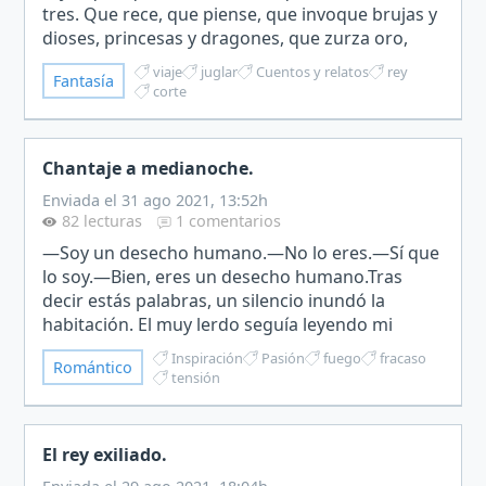
tres. Que rece, que piense, que invoque brujas y
dioses, princesas y dragones, que zurza oro,
que beba magia y que cante canciones. Aquel
viaje
juglar
Cuentos y relatos
rey
Fantasía
que…
corte
Chantaje a medianoche.
Enviada el 31 ago 2021, 13:52h
82 lecturas
1 comentarios
―Soy un desecho humano.―No lo eres.―Sí que
lo soy.―Bien, eres un desecho humano.Tras
decir estás palabras, un silencio inundó la
habitación. El muy lerdo seguía leyendo mi
manuscrito, sin haberse parado siquiera a
Inspiración
Pasión
fuego
fracaso
Romántico
pensar en lo que me había di…
tensión
El rey exiliado.