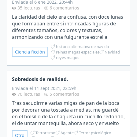
Enviada el 6 ene 2022, 20:44h
35 lecturas
6 comentarios
La claridad del cielo era confusa, con doce lunas
que formaban entre sí intrincadas figuras de
diferentes tamaños, colores y texturas,
armonizando con una fulgurante estrella
central.Gasreil, a diferencia de su hermana,
historia alternativa de navida
estaba absorta con aqu…
Ciencia ficción
reinas magas espaciales
Navidad
reyes magos
Sobredosis de realidad.
Enviada el 11 sept 2021, 22:59h
70 lecturas
5 comentarios
Tras sacudirme varias migas de pan de la boca
por devorar una tostada a medias, me guardé
en el bolsillo de la chaqueta un cuchillo redondo,
el de untar mantequilla, ahora seco y envuelto
en una servilleta de tela. Al llegar a la sala de
Terrorismo
Agente
Terror psicológico
Otro
reun…