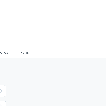
dores
Fans