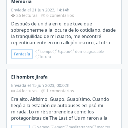
Memoria
Enviada el 21 jun 2023, 14:14h
26 lecturas
6 comentarios
​Después de un día en el que tuve que
sobreponerme a la locura de lo cotidiano, desde
la tranquilidad de mi cuarto, me encontré
repentinamente en un callejón oscuro, al otro
lado de la acera había una tienda donde se
tiempo
Espacio
delirio agradable
Fantasía
exhibían diversos objetos…
locura
El hombre jirafa
Enviada el 15 jun 2023, 00:02h
44 lecturas
1 comentarios
Era alto. Altísimo. Guapo. Guapísimo. Cuando
llegó a la estación de autobuses eclipsó mi
mirada. Lo miré sorprendida como los
protagonistas de The Last of Us miraron a la
jirafa que apareció en uno de los capítulos. Yo
Verano
Amor
mediterraneo
mediter