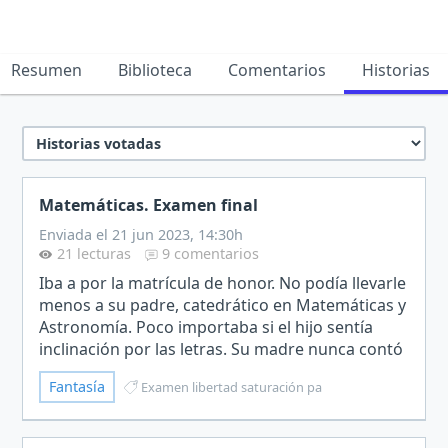
Resumen
Biblioteca
Comentarios
Historias
Matemáticas. Examen final
Enviada el 21 jun 2023, 14:30h
21 lecturas
9 comentarios
Iba a por la matrícula de honor. No podía llevarle
menos a su padre, catedrático en Matemáticas y
Astronomía. Poco importaba si el hijo sentía
inclinación por las letras. Su madre nunca contó
a padre que las poesías del niño parecían
Fantasía
Examen libertad saturación pa
propias…