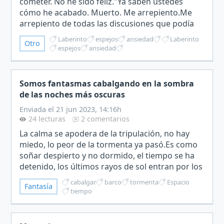
cometer. No he sido feliz."Ya saben ustedes
cómo he acabado. Muerto. Me arrepiento.Me
arrepiento de todas las discusiones que podía
haberme ahorrado, me arrepiento de todos los
Laberinto
espejos
ansiedad
Laberinto
Otro
abrazos que no pude dar…
espejos
ansiedad
Somos fantasmas cabalgando en la sombra
de las noches más oscuras
Enviada el 21 jun 2023, 14:16h
24 lecturas
2 comentarios
La calma se apodera de la tripulación, no hay
miedo, lo peor de la tormenta ya pasó.Es como
soñar despierto y no dormido, el tiempo se ha
detenido, los últimos rayos de sol entran por los
"ojos de buey", iluminando mi camarote como
cabalgar
barco
tormenta
Espacio
Fantasía
un candil…
tiempo