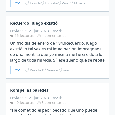
Otro
La vida
Filosofía
Vejez
Muerte
una…
Recuerdo, luego existió
Enviada el 21 jun 2023, 14:23h
16 lecturas
4 comentarios
Un frío día de enero de 1943Recuerdo, luego
existió, o tal vez es mi imaginación impregnada
de una mentira que yo misma me he creído a lo
largo de toda mi vida. Sí, ese sueño que se repite
cada noche donde yo sucumbo a sus encantos
Otro
Realidad
Sueños
miedo
en aquella…
Rompe las paredes
Enviada el 21 jun 2023, 14:21h
40 lecturas
3 comentarios
"He cometido el peor pecado que uno puede