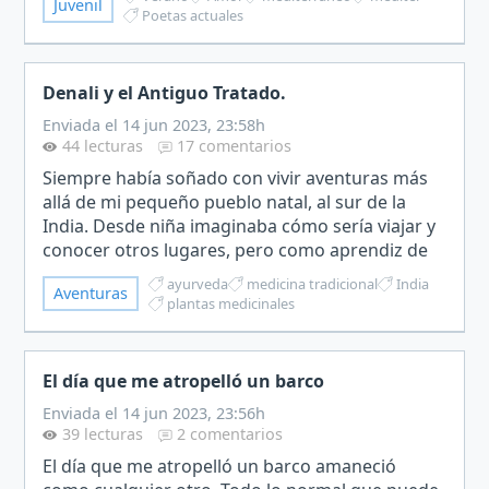
Juvenil
llevaba un cartel que t…
Poetas actuales
Denali y el Antiguo Tratado.
Enviada el 14 jun 2023, 23:58h
44 lecturas
17 comentarios
Siempre había soñado con vivir aventuras más
allá de mi pequeño pueblo natal, al sur de la
India. Desde niña imaginaba cómo sería viajar y
conocer otros lugares, pero como aprendiz de
mi abuela Denali, una respetada Vaidya (médico
ayurveda
medicina tradicional
India
Aventuras
tradicional…
plantas medicinales
El día que me atropelló un barco
Enviada el 14 jun 2023, 23:56h
39 lecturas
2 comentarios
El día que me atropelló un barco amaneció