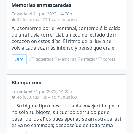
Memorias enmascaradas
Enviada el 21 jun 2023, 14:28h
37 lecturas
1 comentarios
Al asomarme por el ventanal, contemplé la caída
de una lluvia torrencial, un eco del estado de mi
corazón en estos días. El ritmo de la lluvia se
volvía cada vez más intenso y pensé que era el
confidente perfecto para un alma
Otro
Recuerdos
Memorias
Reflexión
borges
destrozada.Despl…
Blanquecino
Enviada el 21 jun 2023, 14:25h
46 lecturas
4 comentarios
... Su bigote tipo chevrón había envejecido, pero
no sólo su bigote, su cuerpo derruido por el
pasar de los años pues apenas se arrastraba, así
es ya no caminaba; desposeído de toda fama
apenas atisbaba las noticias. Si al parecer por fin