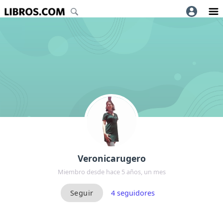
Veronicarugero
Miembro desde hace 5 años, un mes
4
seguidores