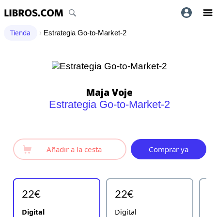
Tienda
›
Estrategia Go-to-Market-2
Maja Voje
Estrategia Go-to-Market-2
Añadir a la cesta
Comprar ya
22€
22€
2
Digital
Digital
Di