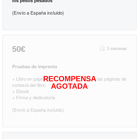
los pesos pesados
(Envío a España incluido)
50€
1 mecenas
Pruebas de imprenta
RECOMPENSA
+ Libro en papel con tu nombre en una de las páginas de
cortesía del libro
AGOTADA
+ Ebook
+ Firma y dedicatoria
(Envío a España incluido)