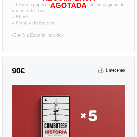
+ Libro en papel con tu nombre en una de las páginas de
AGOTADA
cortesía del libro
+ Ebook
+ Firma y dedicatoria
(Envío a España incluido)
90€
1 mecenas