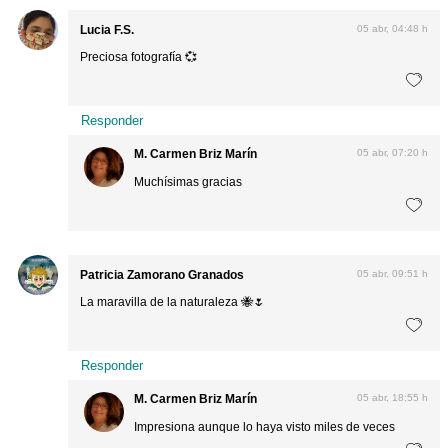
Lucia F.S.
05 abr, 04:48 h
Preciosa fotografía 💞
Responder
M. Carmen Briz Marín
05 abr, 07:20 h
Muchísimas gracias
Patricia Zamorano Granados
05 abr, 09:51 h
La maravilla de la naturaleza 🐝🌷
Responder
M. Carmen Briz Marín
05 abr, 18:55 h
Impresiona aunque lo haya visto miles de veces