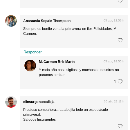
Anastasia Sopale Thompson
05 abr, 12:59 h
Siempre es bonito ver a la primavera en flor. Felicidades, M.
Carmen.
Responder
M. Carmen Briz Marín
05 abr, 18:55 h
Y cada año pasa sigilosa y muchos de nosotros no
paramos a mirar.
1
elinsurgentecalleja
05 abr, 22:11 h
Precioso compañera... La abejita todo un espectáculo
primaveral.
Saludos Insurgentes