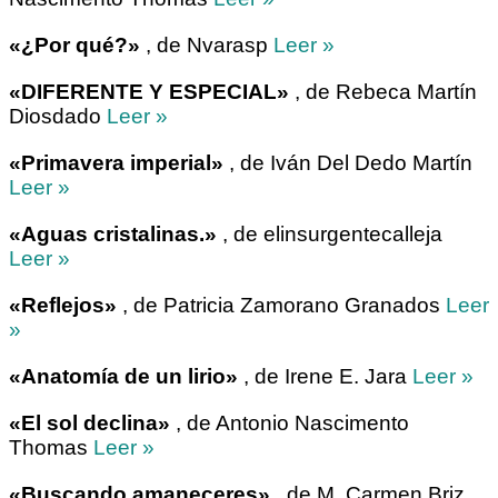
«¿Por qué?»
, de Nvarasp
Leer »
«DIFERENTE Y ESPECIAL»
, de Rebeca Martín
Diosdado
Leer »
«Primavera imperial»
, de Iván Del Dedo Martín
Leer »
«Aguas cristalinas.»
, de elinsurgentecalleja
Leer »
«Reflejos»
, de Patricia Zamorano Granados
Leer
»
«Anatomía de un lirio»
, de Irene E. Jara
Leer »
«El sol declina»
, de Antonio Nascimento
Thomas
Leer »
«Buscando amaneceres»
, de M. Carmen Briz