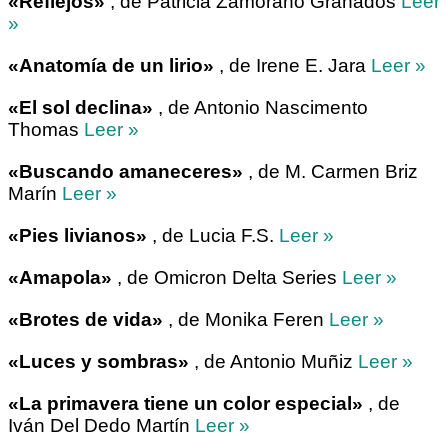
«Reflejos»
, de Patricia Zamorano Granados
Leer
»
«Anatomía de un lirio»
, de Irene E. Jara
Leer »
«El sol declina»
, de Antonio Nascimento
Thomas
Leer »
«Buscando amaneceres»
, de M. Carmen Briz
Marín
Leer »
«Pies livianos»
, de Lucia F.S.
Leer »
«Amapola»
, de Omicron Delta Series
Leer »
«Brotes de vida»
, de Monika Feren
Leer »
«Luces y sombras»
, de Antonio Muñiz
Leer »
«La primavera tiene un color especial»
, de
Iván Del Dedo Martín
Leer »