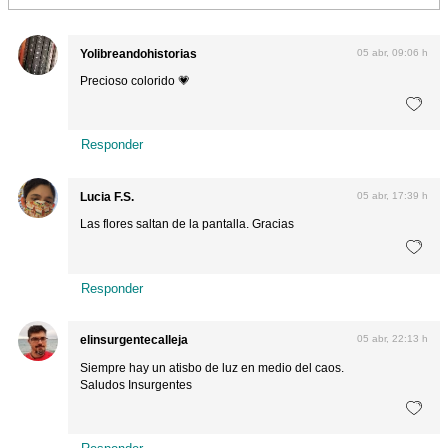
Yolibreandohistorias
05 abr, 09:06 h
Precioso colorido 💗
Responder
Lucia F.S.
05 abr, 17:39 h
Las flores saltan de la pantalla. Gracias
Responder
elinsurgentecalleja
05 abr, 22:13 h
Siempre hay un atisbo de luz en medio del caos.
Saludos Insurgentes