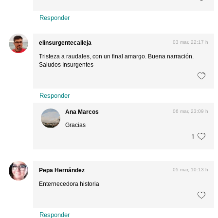
Responder
elinsurgentecalleja
03 mar, 22:17 h
Tristeza a raudales, con un final amargo. Buena narración.
Saludos Insurgentes
Responder
Ana Marcos
06 mar, 23:09 h
Gracias
1
Pepa Hernández
05 mar, 10:13 h
Enternecedora historia
Responder