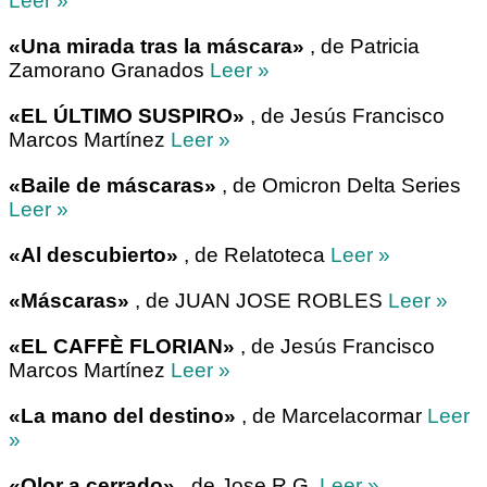
Leer »
«Una mirada tras la máscara»
, de Patricia
Zamorano Granados
Leer »
«EL ÚLTIMO SUSPIRO»
, de Jesús Francisco
Marcos Martínez
Leer »
«Baile de máscaras»
, de Omicron Delta Series
Leer »
«Al descubierto»
, de Relatoteca
Leer »
«Máscaras»
, de JUAN JOSE ROBLES
Leer »
«EL CAFFÈ FLORIAN»
, de Jesús Francisco
Marcos Martínez
Leer »
«La mano del destino»
, de Marcelacormar
Leer
»
«Olor a cerrado»
, de Jose R.G.
Leer »