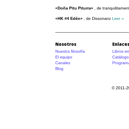
«Doña Pitu Piturra»
, de tranquilitame
«HK #4 Edén»
, de Dissonanz
Leer »
Nosotros
Enlaces
Nuestra filosofía
Libros e
El equipo
Catálogo
Canales
Programa
Blog
© 2011-2