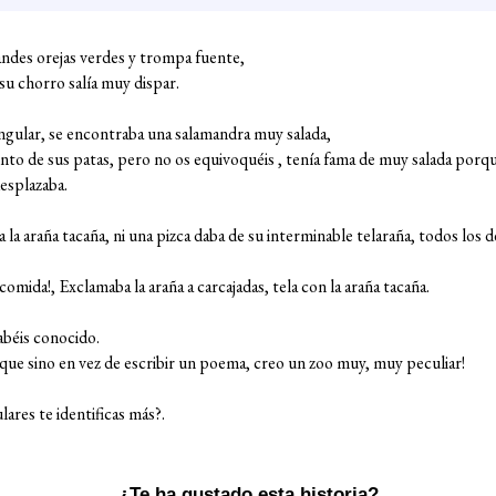
andes orejas verdes y trompa fuente,
su chorro salía muy dispar.
ingular, se encontraba una salamandra muy salada,
to de sus patas, pero no os equivoquéis , tenía fama de muy salada porque
esplazaba.
la araña tacaña, ni una pizca daba de su interminable telaraña, todos los d
comida!, Exclamaba la araña a carcajadas, tela con la araña tacaña.
habéis conocido.
a, que sino en vez de escribir un poema, creo un zoo muy, muy peculiar!
lares te identificas más?.
¿Te ha gustado esta historia?