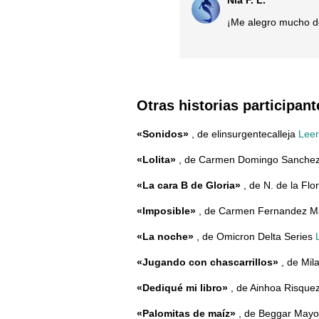
Nía F. L.
¡Me alegro mucho de
Otras historias participant
«Sonidos»
, de elinsurgentecalleja
Leer
«Lolita»
, de Carmen Domingo Sanche
«La cara B de Gloria»
, de N. de la Flo
«Imposible»
, de Carmen Fernandez M
«La noche»
, de Omicron Delta Series
«Jugando con chascarrillos»
, de Mil
«Dediqué mi libro»
, de Ainhoa Risque
«Palomitas de maíz»
, de Beggar May