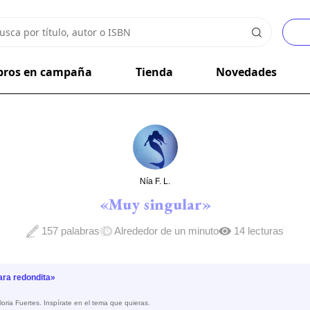
bros en campaña
Tienda
Novedades
Nía F. L.
«Muy singular»
157 palabras
Alrededor de un minuto
14 lecturas
ara redondita»
oria Fuertes. Inspírate en el tema que quieras.