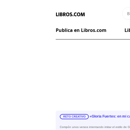
Publica en Libros.com
Li
«Gloria Fuertes: en mi c
RETO CREATIVO
Compón unos versos intentando imitar el estilo de Gl