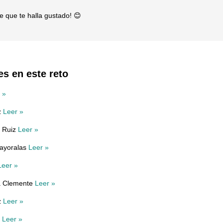
 que te halla gustado! 😊
es en este reto
 »
z
Leer »
r Ruiz
Leer »
ayoralas
Leer »
Leer »
a Clemente
Leer »
z
Leer »
o
Leer »