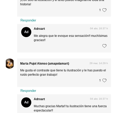
historia!
1
Responder
Adrxart
04 abr, 16:37 h
Ad
Me alegra que te evoque esa sensación!! muchísimas
gracias!!
Marta Pujol Alonso (amapolamart)
29 mar, 14:29 h
Me gusta el contraste que tiene tu ilustración y le has puesto el
ruido perfecto gran trabajo!
1
Responder
Adrxart
04 abr, 16:37 h
Ad
Muchas gracias Marta!! tu ilustración tiene una fuerza
espectacular!!