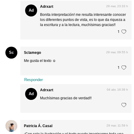
Adrxart
29 mar, 23:33 h
Ad
Bonita interpretación! me resulta interesante conocer
los diferentes puntos de vista, es lo que da riqueza a
la escritura y a la lectura, muchísimas gracias!!
1
Sc
Sclamego
29 mar, 09:55 h
Me gusta el texto ☺️
1
Responder
Adrxart
04 abr, 16:36 h
Ad
Muchísimas gracias de verdad!!
Patricia Á. Casal
29 mar, 11:59 h
¡Con solo la ilustración y el texto puedo imaginarme toda una