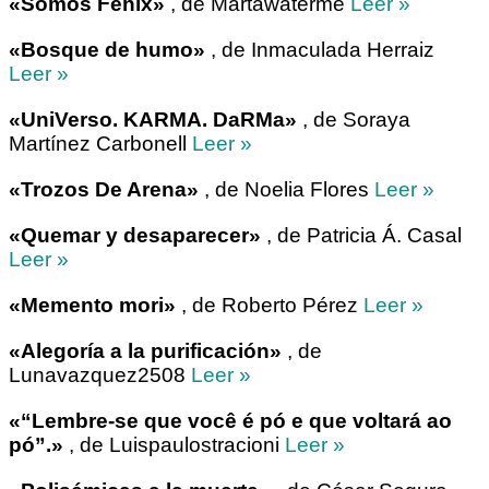
«Somos Fénix»
, de Martawaterme
Leer »
«Bosque de humo»
, de Inmaculada Herraiz
Leer »
«UniVerso. KARMA. DaRMa»
, de Soraya
Martínez Carbonell
Leer »
«Trozos De Arena»
, de Noelia Flores
Leer »
«Quemar y desaparecer»
, de Patricia Á. Casal
Leer »
«Memento mori»
, de Roberto Pérez
Leer »
«Alegoría a la purificación»
, de
Lunavazquez2508
Leer »
«“Lembre-se que você é pó e que voltará ao
pó”.»
, de Luispaulostracioni
Leer »