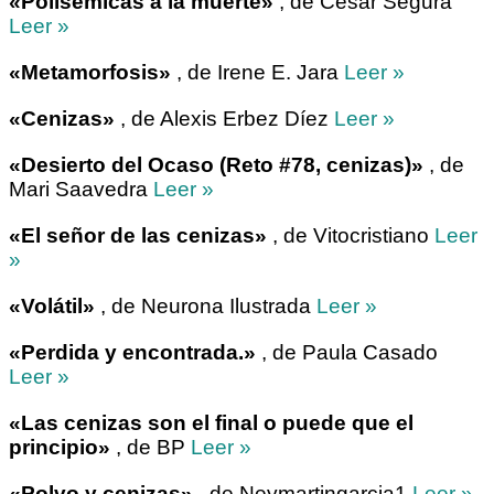
«Polisémicas a la muerte»
, de César Segura
Leer »
«Metamorfosis»
, de Irene E. Jara
Leer »
«Cenizas»
, de Alexis Erbez Díez
Leer »
«Desierto del Ocaso (Reto #78, cenizas)»
, de
Mari Saavedra
Leer »
«El señor de las cenizas»
, de Vitocristiano
Leer
»
«Volátil»
, de Neurona Ilustrada
Leer »
«Perdida y encontrada.»
, de Paula Casado
Leer »
«Las cenizas son el final o puede que el
principio»
, de BP
Leer »
«Polvo y cenizas»
, de Neymartingarcia1
Leer »