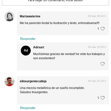
Para dejar un comentario, inicie sesión
Martawaterme
29 mar, 00:42 h
Me ha parecido brutal tu ilustración y texto, enhorabuena!!!!
1
Responder
Adrxart
29 mar, 22:35 h
Ad
Muchísimas gracias de verdad! he visto tus trabajos y
son excelentes!!
elinsurgentecalleja
29 mar, 01:18 h
Una mezcla metafórica de un sueño incumplido.
Saludos Insurgentes
1
Responder