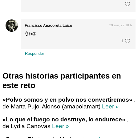
Francisco Anacoreta Laico
29 mar, 22:10 h
👌👍👏
1
Responder
Otras historias participantes en
este reto
«Polvo somos y en polvo nos convertiremos»
,
de Marta Pujol Alonso (amapolamart)
Leer »
«Lo que el fuego no destruye, lo endurece»
,
de Lydia Canovas
Leer »