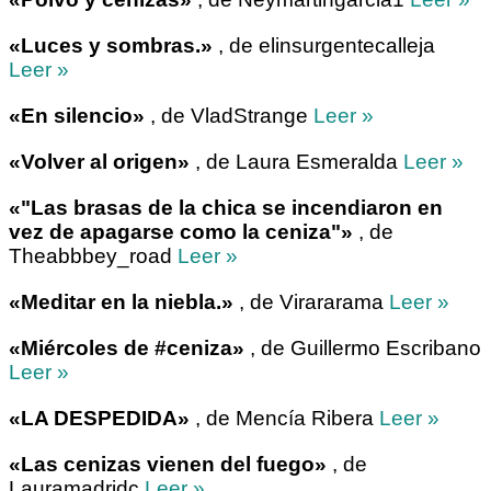
«Luces y sombras.»
, de elinsurgentecalleja
Leer »
«En silencio»
, de VladStrange
Leer »
«Volver al origen»
, de Laura Esmeralda
Leer »
«"Las brasas de la chica se incendiaron en
vez de apagarse como la ceniza"»
, de
Theabbbey_road
Leer »
«Meditar en la niebla.»
, de Virararama
Leer »
«Miércoles de #ceniza»
, de Guillermo Escribano
Leer »
«LA DESPEDIDA»
, de Mencía Ribera
Leer »
«Las cenizas vienen del fuego»
, de
Lauramadridc
Leer »