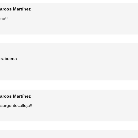
arcos Martínez
me!!
orabuena.
arcos Martínez
surgentecalleja!!