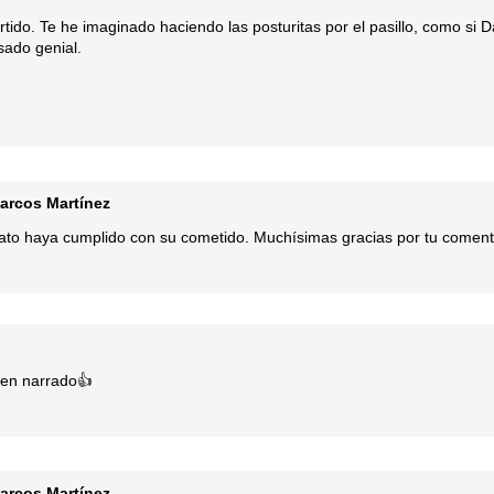
vertido. Te he imaginado haciendo las posturitas por el pasillo, como s
sado genial.
arcos Martínez
lato haya cumplido con su cometido. Muchísimas gracias por tu comenta
 Bien narrado👍
arcos Martínez