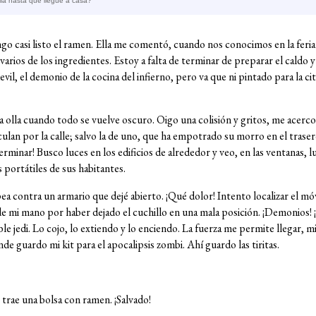
lla hasta que llegue a casa?
go casi listo el ramen. Ella me comentó, cuando nos conocimos en la feria
arios de los ingredientes. Estoy a falta de terminar de preparar el caldo y
vil, el demonio de la cocina del infierno, pero va que ni pintado para la ci
 olla cuando todo se vuelve oscuro. Oigo una colisión y gritos, me acerco
rculan por la calle; salvo la de uno, que ha empotrado su morro en el trase
erminar! Busco luces en los edificios de alrededor y veo, en las ventanas, 
 portátiles de sus habitantes.
pea contra un armario que dejé abierto. ¡Qué dolor! Intento localizar el móv
e mi mano por haber dejado el cuchillo en una mala posición. ¡Demonios! ¡E
le jedi. Lo cojo, lo extiendo y lo enciendo. La fuerza me permite llegar, m
nde guardo mi kit para el apocalipsis zombi. Ahí guardo las tiritas.
 trae una bolsa con ramen. ¡Salvado!