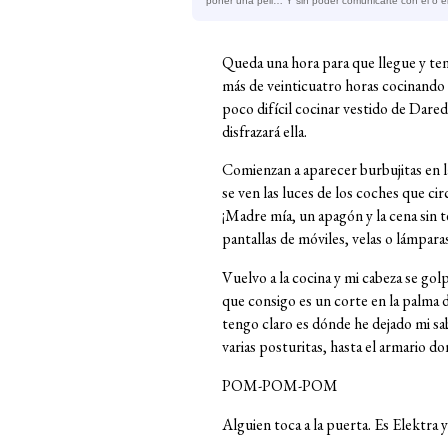
poner una peli… Y sin poder comunicarte con él o e
Queda una hora para que llegue y ten
más de veinticuatro horas cocinando v
poco difícil cocinar vestido de Darede
disfrazará ella.
Comienzan a aparecer burbujitas en la
se ven las luces de los coches que ci
¡Madre mía, un apagón y la cena sin t
pantallas de móviles, velas o lámparas
Vuelvo a la cocina y mi cabeza se gol
que consigo es un corte en la palma d
tengo claro es dónde he dejado mi sab
varias posturitas, hasta el armario do
POM-POM-POM
Alguien toca a la puerta. Es Elektra y