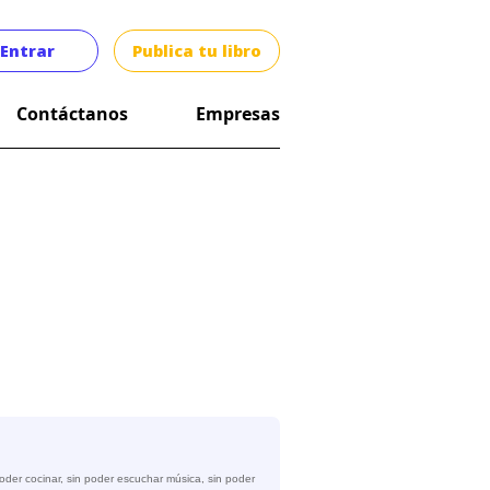
Entrar
Publica tu libro
Contáctanos
Empresas
oder cocinar, sin poder escuchar música, sin poder