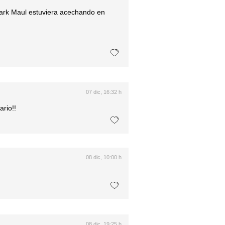
i Dark Maul estuviera acechando en
07 dic, 16:32 h
rio!!
08 dic, 10:00 h
08 dic, 19:25 h