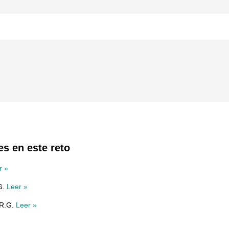
es en este reto
r »
G.
Leer »
 R.G.
Leer »