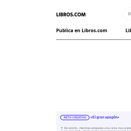
Publica en Libros.com
Li
«El gran apagón»
RETO CREATIVO
🍷 De pronto, mientras preparas una cena muy especi