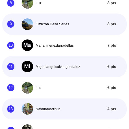
8
8 pts
Luz
9
8 pts
Omicron Delta Series
Ma
10
7 pts
Mariajimeneztarradellas
Mi
11
6 pts
Miguelangelcalvengonzalez
12
6 pts
Luz
13
4 pts
Nataliamartin.to