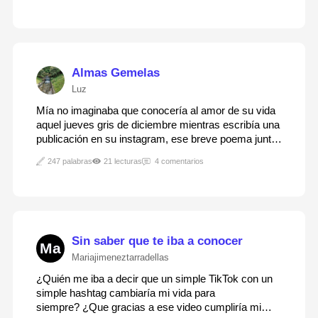
escribir, con cierta ironía, una carta, a…
Almas Gemelas
Luz
Mía no imaginaba que conocería al amor de su vida
aquel jueves gris de diciembre mientras escribía una
publicación en su instagram, ese breve poema junto
a una fotografía, dedicada al amor a su familia, al que
247 palabras
21 lecturas
4 comentarios
había acompañado con el hashtag
''#QuererEsCuidar''. No pasaron más de dos
horas…
Sin saber que te iba a conocer
Ma
Mariajimeneztarradellas
¿Quién me iba a decir que un simple TikTok con un
simple hashtag cambiaría mi vida para
siempre? ¿Que gracias a ese video cumpliría mi