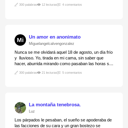
sueño de toda la vida y que ahora estaría de camino
300 palabras
12 lecturas
4 comentarios
a Ohio? Hasta que conocería a la persona que ojalá
hubiera sido el amor de mi vida.Bueno, era…
Un amor en anonimato
Mi
Miguelangelcalvengonzalez
Nunca se me olvidará aquel 18 de agosto, un día frío
y lluvioso. Yo, tirada en mi cama, sin saber que
hacer, aburrida mirando como pasaban las horas sin
tener un sentido concreto, me topé con una
300 palabras
21 lecturas
5 comentarios
aplicación llamada "sin filtros", en la cual cada vez
que entraras tenias 5 segundos para…
La montaña tenebrosa.
Luz
Los párpados le pesaban, el sueño se apoderaba de
las facciones de su cara y un gran bostezo se