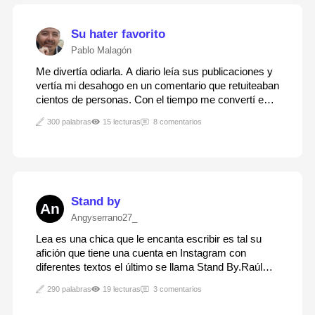
Su hater favorito
Pablo Malagón
Me divertía odiarla. A diario leía sus publicaciones y
vertía mi desahogo en un comentario que retuiteaban
cientos de personas. Con el tiempo me convertí en
su hater favorito y gracias a ella gané seguidores al
300 palabras
15 lecturas
8 comentarios
tiempo que iba perdiendo parte de mi vida. Cuando la
necesidad se convierte en…
Stand by
An
Angyserrano27_
Lea es una chica que le encanta escribir es tal su
afición que tiene una cuenta en Instagram con
diferentes textos el último se llama Stand By.Raúl
estaba sentado en su cafetería preferida, disfrutando
290 palabras
19 lecturas
3 comentarios
de una pausa en el trabajo cuando entro a Instagram
en sus búsquedas le salió un post de…