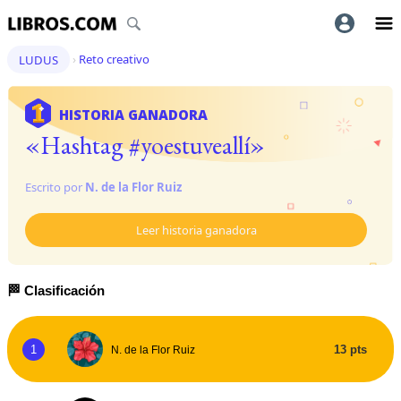
LUDUS
›
Reto creativo
HISTORIA GANADORA
«
Hashtag #yoestuveallí
»
Escrito por
N. de la Flor Ruiz
Leer historia ganadora
🏁
Clasificación
1
13 pts
N. de la Flor Ruiz