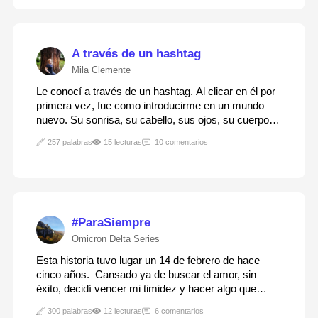
A través de un hashtag
Mila Clemente
Le conocí a través de un hashtag. Al clicar en él por
primera vez, fue como introducirme en un mundo
nuevo. Su sonrisa, su cabello, sus ojos, su cuerpo,
todo, hizo que me estremeciera. Algo en el interior de
257 palabras
15 lecturas
10 comentarios
mi mente provocó que cambiara mi comportamiento,
mis costumbres incluso mis…
#ParaSiempre
Omicron Delta Series
Esta historia tuvo lugar un 14 de febrero de hace
cinco años. Cansado ya de buscar el amor, sin
éxito, decidí vencer mi timidez y hacer algo que
habría resultado impensable para mí, pocos años
300 palabras
12 lecturas
6 comentarios
antes. Cogí una de mis redes sociales y comencé a