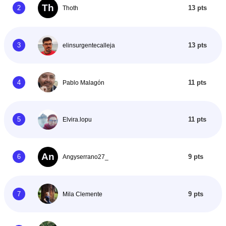
Th
2
13 pts
Thoth
3
13 pts
elinsurgentecalleja
4
11 pts
Pablo Malagón
5
11 pts
Elvira.lopu
An
6
9 pts
Angyserrano27_
7
9 pts
Mila Clemente