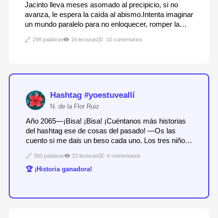
Jacinto lleva meses asomado al precipicio, si no
avanza, le espera la caída al abismo.Intenta imaginar
un mundo paralelo para no enloquecer, romper la
línea espacio-tiempo y gritar fuerte a los cuatro
298 palabras
16 lecturas
10 comentarios
vientos que necesita empezar a vivir.Su última
relación ha sido tormentosa y se ha refugiado…
Hashtag #yoestuveallí
N. de la Flor Ruiz
Año 2065—¡Bisa! ¡Bisa! ¡Cuéntanos más historias
del hashtag ese de cosas del pasado! —Os las
cuento si me dais un beso cada uno. Los tres niños
besaron dulcemente a su bisabuela. Pareciera que
300 palabras
23 lecturas
6 comentarios
se fuera a romper de lo chiquita y frágil que se veía,
🏆 ¡Historia ganadora!
pero allí estaba ella, sentada en…