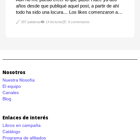
años desde que publiqué aquel post, a partir de ahí
todo ha sido una locura… Los likes comenzaron a
subir, y la gente comentaba y compartía a velocidad
287 palabras
14 lecturas
6 comentarios
de la luz.Nunca fue esa mi intención, no por lo
menos con ese post, llevaba ya unos años…
Nosotros
Nuestra filosofía
El equipo
Canales
Blog
Enlaces de interés
Libros en campaña
Catálogo
Programa de afiliados