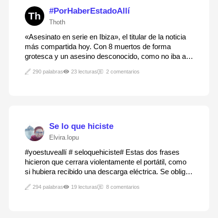
#PorHaberEstadoAllí
Th
Thoth
«Asesinato en serie en Ibiza», el titular de la noticia
más compartida hoy. Con 8 muertos de forma
grotesca y un asesino desconocido, como no iba a
ser trending topic. Misterio, morbo y las impactantes
290 palabras
23 lecturas
2 comentarios
imágenes de la escena del crimen, todo lo necesario
para llamar la atención.Tras mirar los…
Se lo que hiciste
Elvira.lopu
#yoestuveallí # seloquehiciste# Estas dos frases
hicieron que cerrara violentamente el portátil, como
si hubiera recibido una descarga eléctrica. Se obligó
a respirar profundamente varias veces. Tenía que
294 palabras
19 lecturas
8 comentarios
relajarse, pensar con calma.Repasó una vez más
aquella noche. Todo había sido limpio…