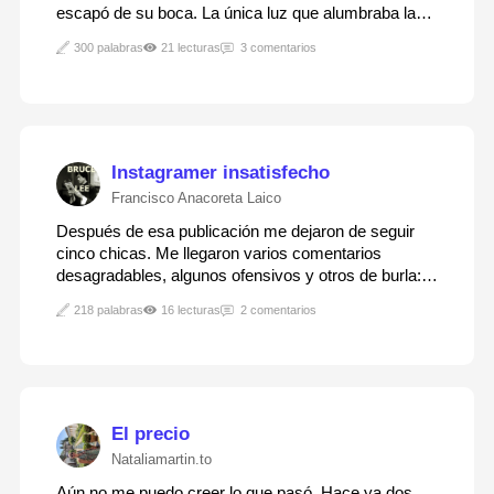
escapó de su boca. La única luz que alumbraba la
sala era la pantalla de un viejo ordenador en el que
300 palabras
21 lecturas
3 comentarios
estaba escribiendo un post hablando del suceso
traumático que le había robado el sueño durante…
Instagramer insatisfecho
Francisco Anacoreta Laico
Después de esa publicación me dejaron de seguir
cinco chicas. Me llegaron varios comentarios
desagradables, algunos ofensivos y otros de burla:
Pajero, asqueroso, desesperado, que si era patético,
218 palabras
16 lecturas
2 comentarios
que si era un pardillo, cosas así... Increíble vaya, me
parece indignante la verdad. Las chicas…
El precio
Nataliamartin.to
Aún no me puedo creer lo que pasó. Hace ya dos