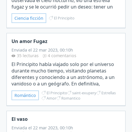
observaba el cielo nocturno, vio una estrella
fugaz y se le ocurrió pedir un deseo: tener un
amigo o una amiga con quien compartir sus
Ciencia ficción
El Principito
aventuras. Al…
Un amor Fugaz
Enviada el 22 mar 2023, 00:10h
35 lecturas
4 comentarios
El Principito había viajado solo por el universo
durante mucho tiempo, visitando planetas
diferentes y conociendo a un astrónomo, a un
vanidoso o a un geógrafo. En definitiva,
haciendo nuevos amigos, pero a medida que
El Principito
saint-exupery
Estrellas
Romántico
seguía viajando, se sent…
Amor
Romantico
El vaso
Enviada el 22 mar 2023, 00:10h