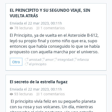
EL PRINCIPITO Y SU SEGUNDO VIAJE, SIN
VUELTA ATRÁS
Enviada el 22 mar 2023, 00:11h
78 lecturas
1 comentarios
El Principito, ya de vuelta en el Asteroide B-612,
leyó su propio final y como niño que era, supo
entonces que había conseguido lo que se había
propuesto con aquella marcha por el universo.
Con una media sonrisa, más para sí mismo que
amistad
amor
integridad
infancia
Otro
para su…
el principito
El secreto de la estrella fugaz
Enviada el 22 mar 2023, 00:11h
93 lecturas
1 comentarios
El principito vivía feliz en su pequeño planeta
con su rosa y sus volcanes. Un día, mientras