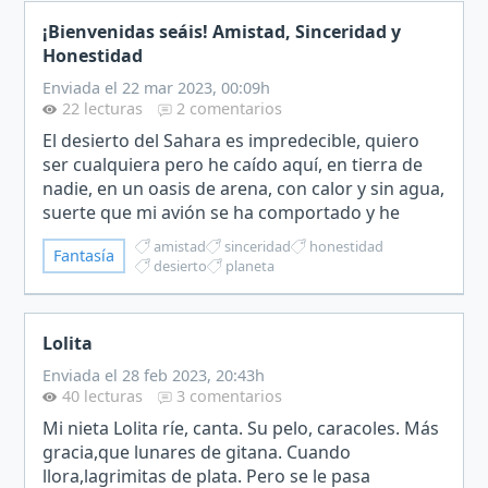
¡Bienvenidas seáis! Amistad, Sinceridad y
Honestidad
Enviada el 22 mar 2023, 00:09h
22 lecturas
2 comentarios
El desierto del Sahara es impredecible, quiero
ser cualquiera pero he caído aquí, en tierra de
nadie, en un oasis de arena, con calor y sin agua,
suerte que mi avión se ha comportado y he
podido hacer un aterrizaje forzoso.Control me
amistad
sinceridad
honestidad
Fantasía
dice que…
desierto
planeta
Lolita
Enviada el 28 feb 2023, 20:43h
40 lecturas
3 comentarios
Mi nieta Lolita ríe, canta. Su pelo, caracoles. Más
gracia,que lunares de gitana. Cuando
llora,lagrimitas de plata. Pero se le pasa