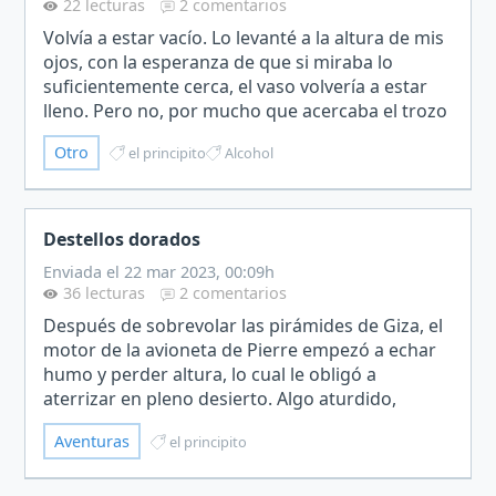
22 lecturas
2 comentarios
Volvía a estar vacío. Lo levanté a la altura de mis
ojos, con la esperanza de que si miraba lo
suficientemente cerca, el vaso volvería a estar
lleno. Pero no, por mucho que acercaba el trozo
de cristal a mi puntiaguda nariz, el líquido
Otro
el principito
Alcohol
seguía…
Destellos dorados
Enviada el 22 mar 2023, 00:09h
36 lecturas
2 comentarios
Después de sobrevolar las pirámides de Giza, el
motor de la avioneta de Pierre empezó a echar
humo y perder altura, lo cual le obligó a
aterrizar en pleno desierto. Algo aturdido,
empezó a caminar solamente con la ayuda de
Aventuras
el principito
un mapa y una brúju…