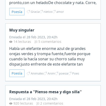
pronto,con un heladoDe chocolate y nata. Corre,
salta,como a la sirena,le gusta el agua.Cuando la
Poesía
Gracia
nietos
amor
vista me fal…
Muy singular
Enviada el 28 feb 2023, 20:42h
14 lecturas
5 comentarios
Había un elefante enorme azul de grandes
orejas verdes y trompa fuente,fuente porque
cuando la hacía sonar su chorro salía muy
dispar.justo enfrente de este elefante tan
singular, se encontraba una salamandra muy
Poesía
Animales
Anim
poesia
Poes
salada,tenía fama por sus bro…
Respuesta a ''Pienso mesa y digo silla''
Enviada el 28 feb 2023, 20:42h
920 lecturas
2 comentarios