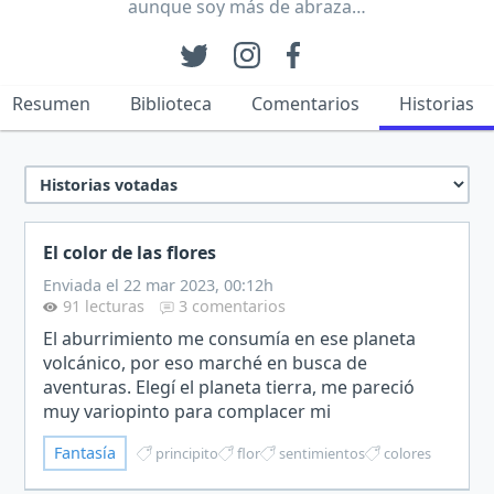
aunque soy más de abraza…
Resumen
Biblioteca
Comentarios
Historias
El color de las flores
Enviada el 22 mar 2023, 00:12h
91 lecturas
3 comentarios
El aburrimiento me consumía en ese planeta
volcánico, por eso marché en busca de
aventuras. Elegí el planeta tierra, me pareció
muy variopinto para complacer mi
distracción. Caminaba por unos jardines junto a
Fantasía
principito
flor
sentimientos
colores
un precioso palaciego cuando me c…