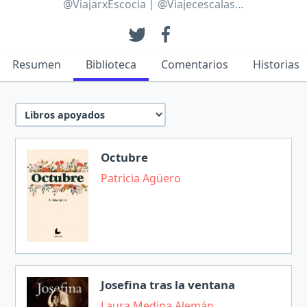
@ViajarxEscocia | @Viajecescalas…
Resumen
Biblioteca
Comentarios
Historias
Octubre
Patricia Agüero
Josefina tras la ventana
Laura Medina Alemán