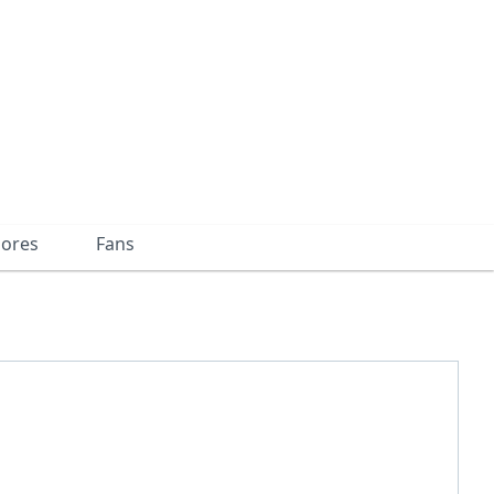
dores
Fans