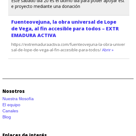
Este sábado día 20 es el último día para poder apoyar est
e proyecto mediante una donación
Fuenteovejuna, la obra universal de Lope
de Vega, al fin accesible para todos – EXTR
EMADURA ACTIVA
https://extremaduraactiva.com/fuenteovejuna-la-obra-univer
sal-de-lope-de-vega-al-fin-accesible-para-todos/
Abrir »
Nosotros
Nuestra filosofía
El equipo
Canales
Blog
Enlaces de interés