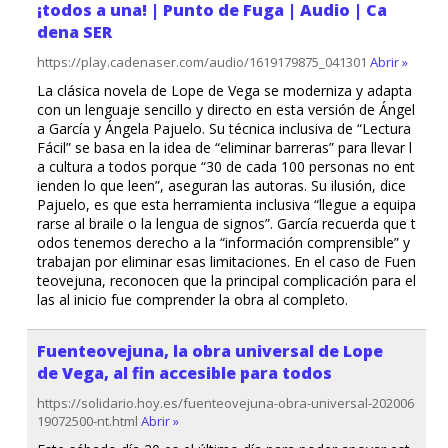
¡todos a una! | Punto de Fuga | Audio | Ca
dena SER
https://play.cadenaser.com/audio/1619179875_041301
Abrir »
La clásica novela de Lope de Vega se moderniza y adapta
con un lenguaje sencillo y directo en esta versión de Ángel
a García y Ángela Pajuelo. Su técnica inclusiva de “Lectura
Fácil” se basa en la idea de “eliminar barreras” para llevar l
a cultura a todos porque “30 de cada 100 personas no ent
ienden lo que leen”, aseguran las autoras. Su ilusión, dice
Pajuelo, es que esta herramienta inclusiva “llegue a equipa
rarse al braile o la lengua de signos”. García recuerda que t
odos tenemos derecho a la “información comprensible” y
trabajan por eliminar esas limitaciones. En el caso de Fuen
teovejuna, reconocen que la principal complicación para el
las al inicio fue comprender la obra al completo.
Fuenteovejuna, la obra universal de Lope
de Vega, al fin accesible para todos
https://solidario.hoy.es/fuenteovejuna-obra-universal-202006
19072500-nt.html
Abrir »