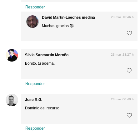
Responder
David Martin-Loeches medina
23 mar, 10:46 h
Muchas gracias 🥰
Silvia Sanmartín Meroño
23 mar, 23:27 h
Bonito, tu poema.
Responder
Jose R.G.
28 mar, 00:40 h
Dominio del recurso.
Responder