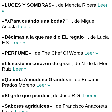
«LUCES Y SOMBRAS»
, de Mencía Ribera
Leer
»
«“¿Para cuándo una boda?”»
, de Miguel
Acosta
Leer »
«Décimas a la que me dio EL regalo»
, de Lucia
F.S.
Leer »
«PERFUME»
, de The Chef Of Words
Leer »
«Llenaste mi corazón de gris»
, de N. de la Flor
Ruiz
Leer »
«Querida Almudena Grandes»
, de Encarni
Prados Moreno
Leer »
«El grifo que pierde»
, de Jose R.G.
Leer »
«Sabores agridulces»
, de Francisco Anacoreta
Laico
Leer »