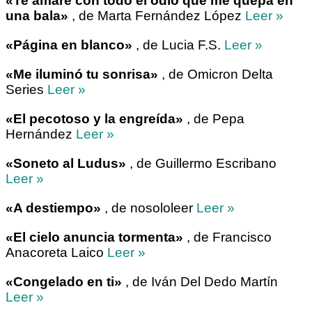
«Te amaré con todo el odio que me quepa en
una bala»
, de Marta Fernández López
Leer »
«Página en blanco»
, de Lucia F.S.
Leer »
«Me iluminó tu sonrisa»
, de Omicron Delta
Series
Leer »
«El pecotoso y la engreída»
, de Pepa
Hernández
Leer »
«Soneto al Ludus»
, de Guillermo Escribano
Leer »
«A destiempo»
, de nosololeer
Leer »
«El cielo anuncia tormenta»
, de Francisco
Anacoreta Laico
Leer »
«Congelado en ti»
, de Iván Del Dedo Martín
Leer »