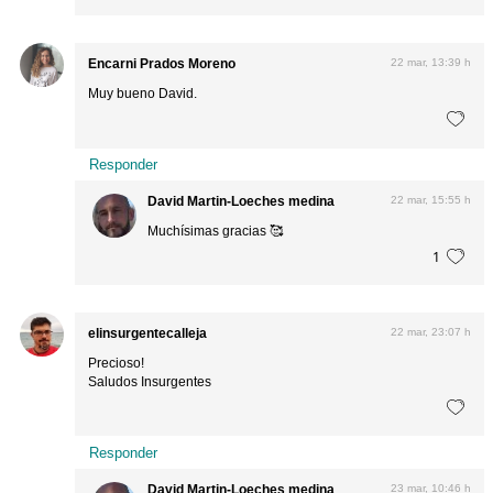
Encarni Prados Moreno
22 mar, 13:39 h
Muy bueno David.
Responder
David Martin-Loeches medina
22 mar, 15:55 h
Muchísimas gracias 🥰
1
elinsurgentecalleja
22 mar, 23:07 h
Precioso!
Saludos Insurgentes
Responder
David Martin-Loeches medina
23 mar, 10:46 h