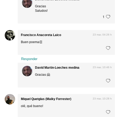
Gracias
Saludos!
1
Francisco Anacoreta Laico
23 mar, 04:26 h
Buen poema👏
Responder
David Martin-Loeches medina
23 mar, 10:46 h
Gracias 🤗
Miquel Quetglas (Maiky Forrester)
23 mar, 10:28 h
olé, qué bueno!