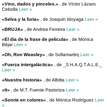
«Vino, dados y pinceles.»
, de Víctor Lázaro
Cebolla
Leer »
«Selva y la furia»
, de Joaquin Idoyaga
Leer »
«BRUJA»
, de Andrea Ferreira
Leer »
«El dia de la frase de pelicula»
, de Mónica
Béjar
Leer »
«Oh, Ron Weasley»
, de Sofiamartinj
Leer »
«Fuerza intergaláctica»
, de _S.H.A.Q.T.A.L.E._
Leer »
«Nuestra historia»
, de Albitta
Leer »
«It»
, de M.T. Fuente Pastoriza
Leer »
«Sonríe en colores»
, de Mónica Rodríguez
Leer
»