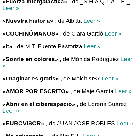
«Fuerza intergaláctica»
, de _S.H.A.Q.T.A.L.E._
Leer »
«Nuestra historia»
, de Albitta
Leer »
«COCHINÓMANOS»
, de Clara Gardó
Leer »
«It»
, de M.T. Fuente Pastoriza
Leer »
«Sonríe en colores»
, de Mónica Rodríguez
Leer
»
«Imaginar es gratis»
, de Maichisr87
Leer »
«AMOR POR ESCRITO»
, de Maje García
Leer »
«Abrir en el ciberespacio»
, de Lorena Suárez
Leer »
«EUROVISOR»
, de JUAN JOSE ROBLES
Leer »