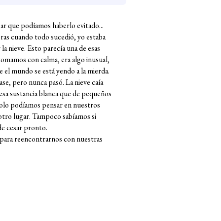
sar que podíamos haberlo evitado...
pras cuando todo sucedió, yo estaba
a nieve. Esto parecía una de esas
 tomamos con calma, era algo inusual,
 el mundo se está yendo a la mierda.
se, pero nunca pasó. La nieve caía
e esa sustancia blanca que de pequeños
 solo podíamos pensar en nuestros
n otro lugar. Tampoco sabíamos si
de cesar pronto.
r para reencontrarnos con nuestras