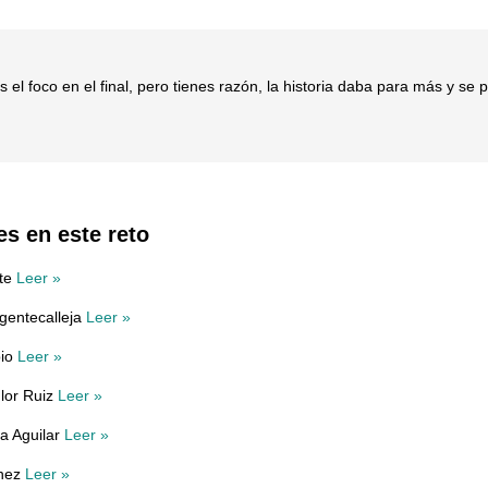
s el foco en el final, pero tienes razón, la historia daba para más y se
es en este reto
nte
Leer »
rgentecalleja
Leer »
bio
Leer »
Flor Ruiz
Leer »
a Aguilar
Leer »
hez
Leer »