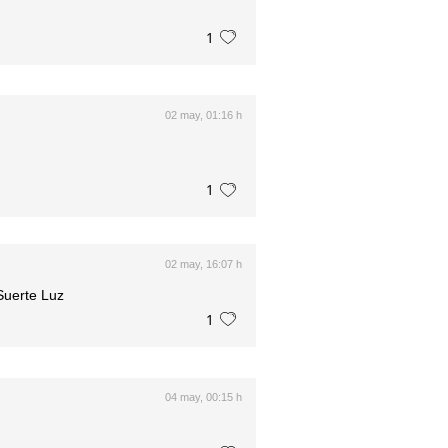
1
02 may, 01:16 h
1
02 may, 16:07 h
Suerte Luz
1
04 may, 00:15 h