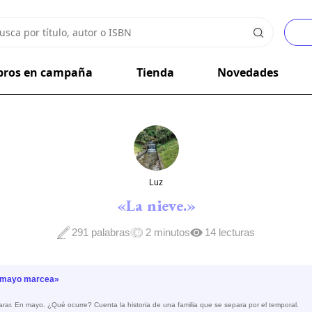
bros en campaña
Tienda
Novedades
Luz
«La nieve.»
291 palabras
2 minutos
14 lecturas
 mayo marcea»
rar. En mayo. ¿Qué ocurre? Cuenta la historia de una familia que se separa por el temporal.