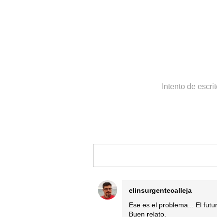
Intento de escri
elinsurgentecalleja
Ese es el problema... El fut
Buen relato.