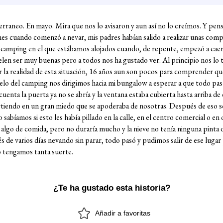
erraneo. En mayo. Mira que nos lo avisaron y aun así no lo creímos. Y pen
nes cuando comenzó a nevar, mis padres habían salido a realizar unas com
 camping en el que estábamos alojados cuando, de repente, empezó a caer l
uelen ser muy buenas pero a todos nos ha gustado ver. Al principio nos lo
la realidad de esta situación, 16 años aun son pocos para comprender que
elo del camping nos dirigimos hacia mi bungalow a esperar a que todo pasa
enta la puerta ya no se abría y la ventana estaba cubierta hasta arriba d
virtiendo en un gran miedo que se apoderaba de nosotras. Después de eso
sabíamos si esto les había pillado en la calle, en el centro comercial o e
algo de comida, pero no duraría mucho y la nieve no tenía ninguna pinta 
de varios días nevando sin parar, todo pasó y pudimos salir de ese luga
no tengamos tanta suerte.
¿Te ha gustado esta historia?
Añadir a favoritas