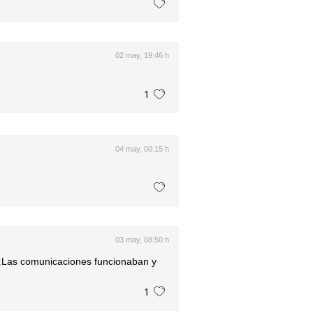
02 may, 19:46 h
1
04 may, 00:15 h
03 may, 08:50 h
 ¿Las comunicaciones funcionaban y
1