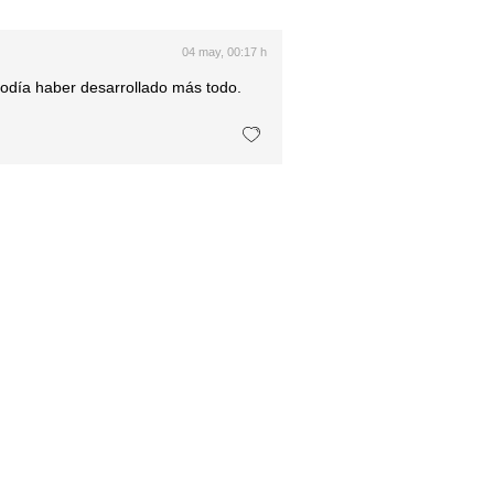
04 may, 00:17 h
 podía haber desarrollado más todo.