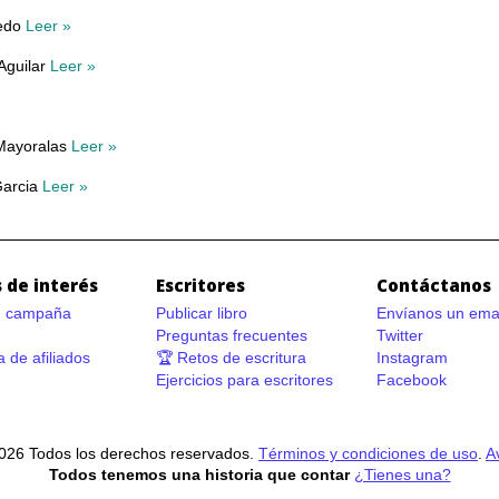
redo
Leer »
Aguilar
Leer »
Mayoralas
Leer »
Garcia
Leer »
 de interés
Escritores
Contáctanos
n campaña
Publicar libro
Envíanos un ema
Preguntas frecuentes
Twitter
 de afiliados
🏆 Retos de escritura
Instagram
Ejercicios para escritores
Facebook
026 Todos los derechos reservados.
Términos y condiciones de uso
.
A
Todos tenemos una historia que contar
¿Tienes una?