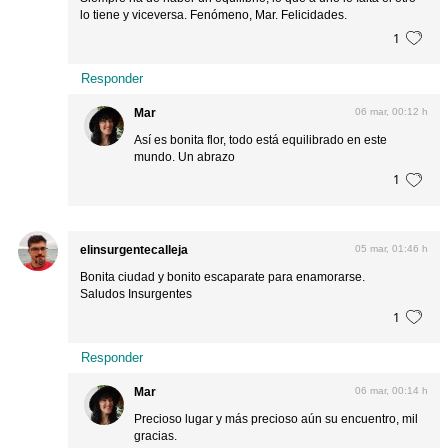
lo tiene y viceversa. Fenómeno, Mar. Felicidades.
1
Responder
Mar
06 mar, 00:12 h
Así es bonita flor, todo está equilibrado en este
mundo. Un abrazo
1
elinsurgentecalleja
05 mar, 01:46 h
Bonita ciudad y bonito escaparate para enamorarse.
Saludos Insurgentes
1
Responder
Mar
06 mar, 00:14 h
Precioso lugar y más precioso aún su encuentro, mil
gracias.