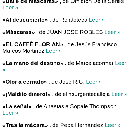
«Baile de máscaras»
, de Omicron Delta Series
Leer »
«Al descubierto»
, de Relatoteca
Leer »
«Máscaras»
, de JUAN JOSE ROBLES
Leer »
«EL CAFFÈ FLORIAN»
, de Jesús Francisco
Marcos Martínez
Leer »
«La mano del destino»
, de Marcelacormar
Leer
»
«Olor a cerrado»
, de Jose R.G.
Leer »
«¡Maldito dinero!»
, de elinsurgentecalleja
Leer »
«La señal»
, de Anastasia Sopale Thompson
Leer »
«Tras la mácara»
, de Pepa Hernández
Leer »