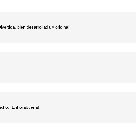
ertida, bien desarrollada y original.
e!
mucho. ¡Enhorabuena!