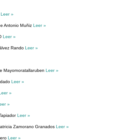
s
Leer »
de Antonio Muñiz
Leer »
RO
Leer »
álvez Rando
Leer »
de Mayomoratallaruben
Leer »
osdado
Leer »
Leer »
eer »
 Tapiador
Leer »
Patricia Zamorano Granados
Leer »
dero
Leer »