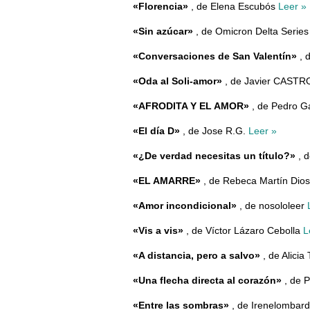
«Florencia»
, de Elena Escubós
Leer »
«Sin azúcar»
, de Omicron Delta Serie
«Conversaciones de San Valentín»
, 
«Oda al Soli-amor»
, de Javier CAST
«AFRODITA Y EL AMOR»
, de Pedro G
«El día D»
, de Jose R.G.
Leer »
«¿De verdad necesitas un título?»
, 
«EL AMARRE»
, de Rebeca Martín Di
«Amor incondicional»
, de nosololeer
«Vis a vis»
, de Víctor Lázaro Cebolla
L
«A distancia, pero a salvo»
, de Alicia
«Una flecha directa al corazón»
, de 
«Entre las sombras»
, de Irenelombar