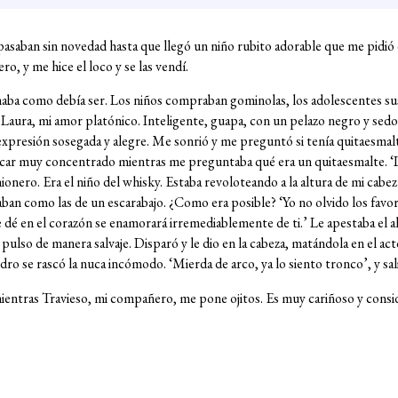
 pasaban sin novedad hasta que llegó un niño rubito adorable que me pidió
o, y me hice el loco y se las vendí.
aba como debía ser. Los niños compraban gominolas, los adolescentes sus l
 Laura, mi amor platónico. Inteligente, guapa, con un pelazo negro y se
xpresión sosegada y alegre. Me sonrió y me preguntó si tenía quitaesmal
uscar muy concentrado mientras me preguntaba qué era un quitaesmalte. ‘Lo
ionero. Era el niño del whisky. Estaba revoloteando a la altura de mi cab
ban como las de un escarabajo. ¿Como era posible? ‘Yo no olvido los favore
e dé en el corazón se enamorará irremediablemente de ti.’ Le apestaba el ali
 pulso de manera salvaje. Disparó y le dio en la cabeza, matándola en el a
ro se rascó la nuca incómodo. ‘Mierda de arco, ya lo siento tronco’, y sal
mientras Travieso, mi compañero, me pone ojitos. Es muy cariñoso y cons