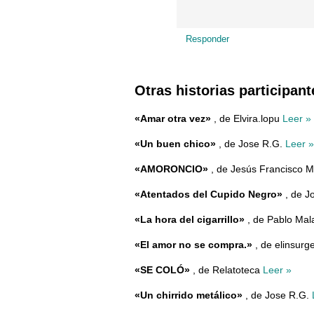
Responder
Otras historias participant
«Amar otra vez»
, de Elvira.lopu
Leer »
«Un buen chico»
, de Jose R.G.
Leer »
«AMORONCIO»
, de Jesús Francisco 
«Atentados del Cupido Negro»
, de J
«La hora del cigarrillo»
, de Pablo Ma
«El amor no se compra.»
, de elinsurg
«SE COLÓ»
, de Relatoteca
Leer »
«Un chirrido metálico»
, de Jose R.G.