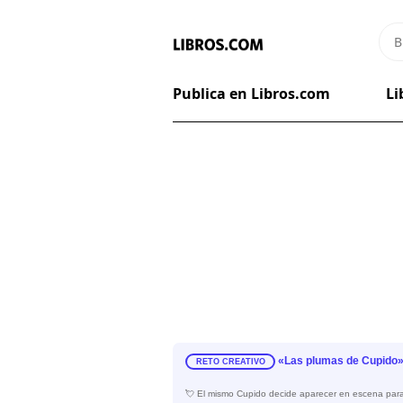
Publica en Libros.com
Li
«Las plumas de Cupido
RETO CREATIVO
💘 El mismo Cupido decide aparecer en escena pa