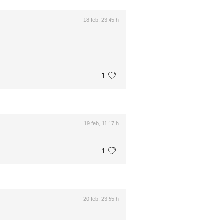
18 feb, 23:45 h
1
19 feb, 11:17 h
1
20 feb, 23:55 h