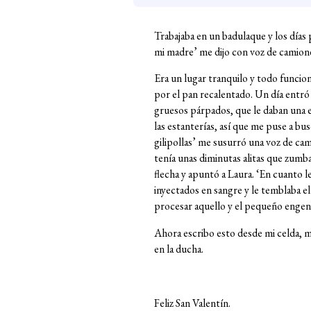
Trabajaba en un badulaque y los días
mi madre’ me dijo con voz de camioner
Era un lugar tranquilo y todo funcion
por el pan recalentado. Un día entró
gruesos párpados, que le daban una e
las estanterías, así que me puse a b
gilipollas’ me susurró una voz de cam
tenía unas diminutas alitas que zumba
flecha y apuntó a Laura. ‘En cuanto l
inyectados en sangre y le temblaba el
procesar aquello y el pequeño engend
Ahora escribo esto desde mi celda, 
en la ducha.
Feliz San Valentín.