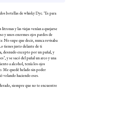
 dos botellas de whisky Dyc. ‘Es para
itronas y las viejas venían a quejarse
doso y unos enormes ojos pardos de
te. No supe que decir, nunca revisaba
 tienes justo delante de ti
eza, desnudo excepto por un pañal, y
s’, y se sacó del pañal un arco y una
ento a alcohol, tenía los ojos
cto. Me quedé helado sin poder
ió volando haciendo eses.
iderado, siempre que no te encuentre