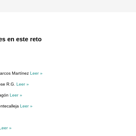
es en este reto
Marcos Martínez
Leer »
ose R.G.
Leer »
lagón
Leer »
entecalleja
Leer »
Leer »