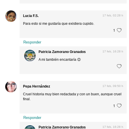
Lucia F.S.
17 feb, 02:28 h
Para esto si me gustaría que existiera cupido.
1
Responder
Patricia Zamorano Granados
17 feb, 16:28 h
A mi también encantaría 😊
Pepa Hernández
17 feb, 09:50 h
Cruel historia muy bien redactada y con un buen, aunque cruel
final.
1
Responder
Patricia Zamorano Granados
17 feb, 16:28 h