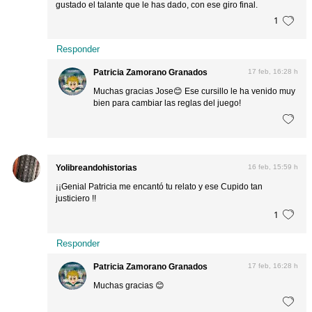
gustado el talante que le has dado, con ese giro final.
1
Responder
Patricia Zamorano Granados
17 feb, 16:28 h
Muchas gracias Jose😊 Ese cursillo le ha venido muy
bien para cambiar las reglas del juego!
Yolibreandohistorias
16 feb, 15:59 h
¡¡Genial Patricia me encantó tu relato y ese Cupido tan
justiciero !!
1
Responder
Patricia Zamorano Granados
17 feb, 16:28 h
Muchas gracias 😊