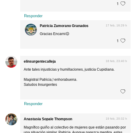
1
Responder
Patricia Zamorano Granados
17 feb, 16:29 h
Gracias Encarni😊
1
elinsurgentecalleja
18 feb, 23:40 h
Ante tales injusticias y humillaciones, justicia Cupidiana.
Magistral Patricia,! enhorabuena.
Saludos Insurgentes
Responder
Anastasia Sopale Thompson
19 feb, 20:32 h
Magnífico guiño al colectivo de mujeres que están pasando por
una situación similar, Patricia. Aunque parezca mentira, estas