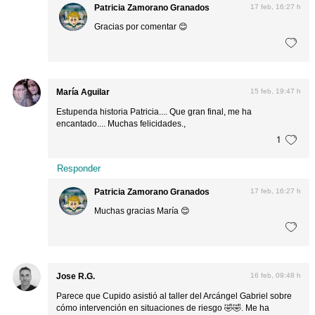
Patricia Zamorano Granados
17 feb, 16:27 h
Gracias por comentar 😊
María Aguilar
15 feb, 19:47 h
Estupenda historia Patricia.... Que gran final, me ha
encantado.... Muchas felicidades.,
1
Responder
Patricia Zamorano Granados
17 feb, 16:27 h
Muchas gracias María 😊
Jose R.G.
16 feb, 09:48 h
Parece que Cupido asistió al taller del Arcángel Gabriel sobre
cómo intervención en situaciones de riesgo 🤣🤣. Me ha