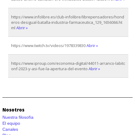
https://www.infolibre.es/club-infolibre/librepensadores/hond
eros-desigual-batalla-industria-farmaceutica_129_1656066.ht
ml
Abrir »
https://www.twitch.tv/videos/1978339830
Abrir »
https://www.iproup.com/economia-digital/44011-arranco-labitc
onf-2023-y-asi-fue-la-apertura-del-evento
Abrir »
Nosotros
Nuestra filosofía
El equipo
Canales