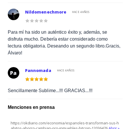
Nildomenechmore
HACE 4 AÑOS
Para mí ha sido un auténtico éxito y, además, se
disfruta mucho. Debería estar considerado como
lectura obligatoria. Deseando un segundo libro.Gracis,
Álvaro!
Pannomada
HACE 4 AÑOS
Pa
Sencillamente Sublime...!!! GRACIAS...!!!
Menciones en prensa
https://okdiario.com/economia/espanoles-transforman-sus-h
abitos-ahorro-cambian-oro-inmuebles-bitcoin-12036476
Abrir »