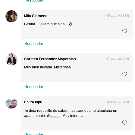
Responder
Mila Clemente
05 ago, 00:13 h
Genial... Quiero que siga... 😆
Responder
Carmen Fernandez Mayoralas
07 ago, 20:07 h
Muy bien llevada. Misteriosa
Responder
Elvira.lopu
22 ago, 17:31 h
Te deja regustillo de saber más...aunque no alquilaría un
apartamento allí jajaja. Muy interesante.
Responder