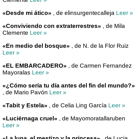
«Desde mi ático»
, de elinsurgentecalleja
Leer »
«Conviviendo con extraterrestres»
, de Mila
Clemente
Leer »
«En medio del bosque»
, de N. de la Flor Ruiz
Leer »
«EL EMBARCADERO»
, de Carmen Fernandez
Mayoralas
Leer »
«¿Cómo sería tu día antes del fin del mundo?»
, de Mario Pavón
Leer »
«Tabit y Estela»
, de Celia Ling García
Leer »
«Luciérnaga cruel»
, de Mayomoratallaruben
Leer »
«La luna, el mestizo y la princesa»
, de Lucia