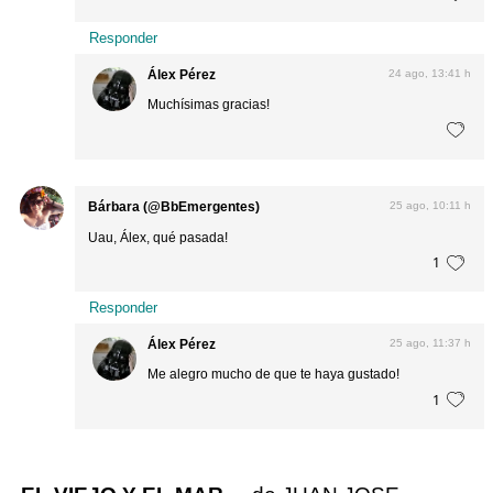
Responder
Álex Pérez
24 ago, 13:41 h
Muchísimas gracias!
Bárbara (@BbEmergentes)
25 ago, 10:11 h
Uau, Álex, qué pasada!
1
Responder
Álex Pérez
25 ago, 11:37 h
Me alegro mucho de que te haya gustado!
1