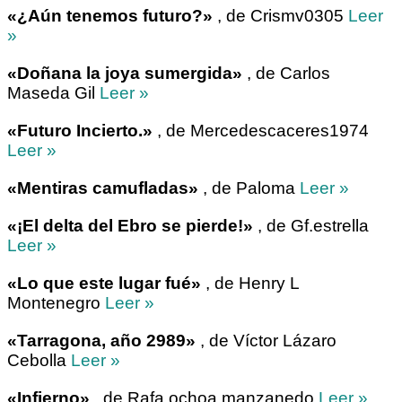
«¿Aún tenemos futuro?»
, de Crismv0305
Leer
»
«Doñana la joya sumergida»
, de Carlos
Maseda Gil
Leer »
«Futuro Incierto.»
, de Mercedescaceres1974
Leer »
«Mentiras camufladas»
, de Paloma
Leer »
«¡El delta del Ebro se pierde!»
, de Gf.estrella
Leer »
«Lo que este lugar fué»
, de Henry L
Montenegro
Leer »
«Tarragona, año 2989»
, de Víctor Lázaro
Cebolla
Leer »
«Infierno»
, de Rafa.ochoa.manzanedo
Leer »