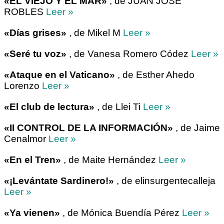
«EL VIEJO Y EL MAR»
, de JUAN JOSE
ROBLES
Leer »
«Días grises»
, de Mikel M
Leer »
«Seré tu voz»
, de Vanesa Romero Códez
Leer »
«Ataque en el Vaticano»
, de Esther Ahedo
Lorenzo
Leer »
«El club de lectura»
, de Llei Ti
Leer »
«II CONTROL DE LA INFORMACIÓN»
, de Jaime
Cenalmor
Leer »
«En el Tren»
, de Maite Hernández
Leer »
«¡Levántate Sardinero!»
, de elinsurgentecalleja
Leer »
«Ya vienen»
, de Mónica Buendía Pérez
Leer »