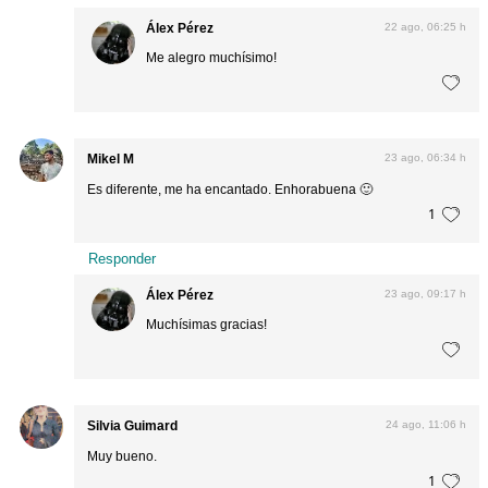
Álex Pérez
22 ago, 06:25 h
Me alegro muchísimo!
Mikel M
23 ago, 06:34 h
Es diferente, me ha encantado. Enhorabuena 🙂
1
Responder
Álex Pérez
23 ago, 09:17 h
Muchísimas gracias!
Silvia Guimard
24 ago, 11:06 h
Muy bueno.
1