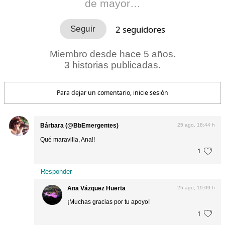
de mayor…
2
seguidores
Miembro desde hace 5 años.
3 historias publicadas.
Para dejar un comentario, inicie sesión
Bárbara (@BbEmergentes)
25 ago, 18:44 h
Qué maravilla, Ana!!
1
Responder
Ana Vázquez Huerta
25 ago, 19:09 h
¡Muchas gracias por tu apoyo!
1